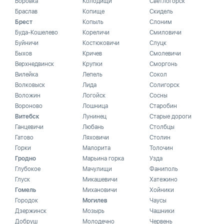
Боровка
Колодищи
Светлогорск
Браслав
Копище
Скидель
Брест
Копыль
Слоним
Буда-Кошелево
Кореличи
Смиловичи
Буйничи
Костюковичи
Слуцк
Быхов
Кричев
Смолевичи
Верхнедвинск
Крупки
Сморгонь
Вилейка
Лепель
Сокол
Волковыск
Лида
Солигорск
Воложин
Логойск
Сосны
Вороново
Лошница
Старобин
Витебск
Лунинец
Старые дороги
Ганцевичи
Любань
Столбцы
Гатово
Ляховичи
Столин
Горки
Малорита
Толочин
Гродно
Марьина горка
Узда
Глубокое
Мачулищи
Фаниполь
Глуск
Микашевичи
Хатежино
Гомель
Михановичи
Хойники
Городок
Могилев
Чаусы
Дзержинск
Мозырь
Чашники
Добруш
Молодечно
Червень