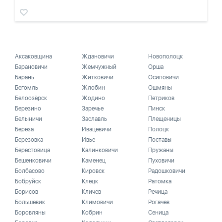
Аксаковщина
Ждановичи
Новополоцк
Барановичи
Жемчужный
Орша
Барань
Житковичи
Осиповичи
Бегомль
Жлобин
Ошмяны
Белоозёрск
Жодино
Петриков
Березино
Заречье
Пинск
Белыничи
Заславль
Плещеницы
Береза
Ивацевичи
Полоцк
Березовка
Ивье
Поставы
Берестовица
Калинковичи
Пружаны
Бешенковичи
Каменец
Пуховичи
Болбасово
Кировск
Радошковичи
Бобруйск
Клецк
Ратомка
Борисов
Кличев
Речица
Большевик
Климовичи
Рогачев
Боровляны
Кобрин
Сеница