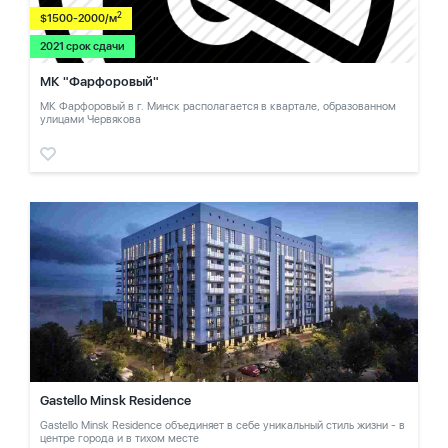
2
$1500-2000/м
2021 срок сдачи
МК "Фарфоровый"
МК Фарфоровый в г. Минск располагается в квартале, образованном
улицами Червякова
Gastello Minsk Residence
Gastello Minsk Residence объединяет в себе уникальный стиль жизни - в
центре города и в тихом месте