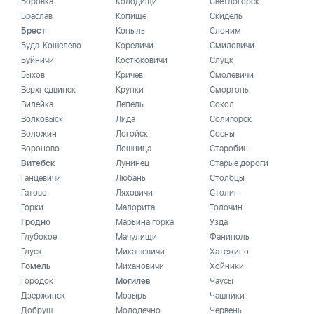
Боровка
Колодищи
Светлогорск
Браслав
Копище
Скидель
Брест
Копыль
Слоним
Буда-Кошелево
Кореличи
Смиловичи
Буйничи
Костюковичи
Слуцк
Быхов
Кричев
Смолевичи
Верхнедвинск
Крупки
Сморгонь
Вилейка
Лепель
Сокол
Волковыск
Лида
Солигорск
Воложин
Логойск
Сосны
Вороново
Лошница
Старобин
Витебск
Лунинец
Старые дороги
Ганцевичи
Любань
Столбцы
Гатово
Ляховичи
Столин
Горки
Малорита
Толочин
Гродно
Марьина горка
Узда
Глубокое
Мачулищи
Фаниполь
Глуск
Микашевичи
Хатежино
Гомель
Михановичи
Хойники
Городок
Могилев
Чаусы
Дзержинск
Мозырь
Чашники
Добруш
Молодечно
Червень