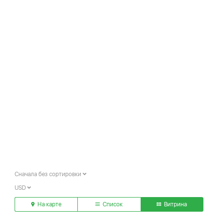
Сначала без сортировки
USD
На карте
Список
Витрина