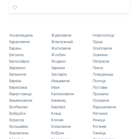
Аксаковщина
Ждановичи
Новополоцк
Барановичи
Жемчужный
Орша
Барань
Житковичи
Осиповичи
Бегомль
Жлобин
Ошмяны
Белоозёрск
Жодино
Петриков
Березино
Заречье
Пинск
Белыничи
Заславль
Плещеницы
Береза
Ивацевичи
Полоцк
Березовка
Ивье
Поставы
Берестовица
Калинковичи
Пружаны
Бешенковичи
Каменец
Пуховичи
Болбасово
Кировск
Радошковичи
Бобруйск
Клецк
Ратомка
Борисов
Кличев
Речица
Большевик
Климовичи
Рогачев
Боровляны
Кобрин
Сеница