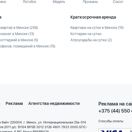
овск
Логойск
Мядель
Пружаны
Сокол
а
Краткосрочная аренда
квартир в Минске
(258)
Квартиры на сутки в Минске
(15)
комнат в Минске
(13)
Коттеджи на сутки
коттеджей в Минске
(5)
Агроусадьбы на сутки
(2)
офисов, помещений в Минске
(15)
е
Реклама
Агентства недвижимости
Реклама на са
+375 (44) 550
Способы оплаты
 бай» 220004, г. Минск, ул. Интернациональная 25а-514
еля 2011 р/с: BY64 BPSB 3012 3126 4801 7933 0000 БПС-
улявина, 6 BIC банка BPSBBY2X