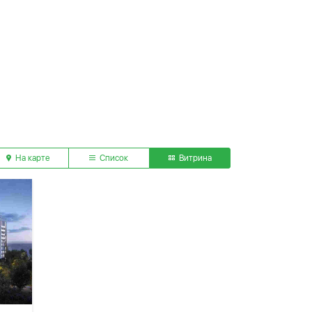
На карте
Список
Витрина