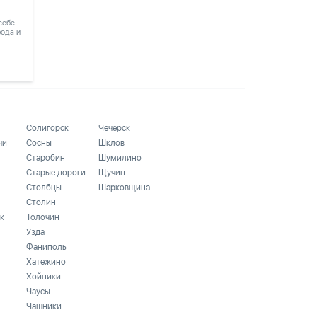
 себе
рода и
Солигорск
Чечерск
чи
Сосны
Шклов
Старобин
Шумилино
Старые дороги
Щучин
Столбцы
Шарковщина
Столин
к
Толочин
Узда
Фаниполь
Хатежино
Хойники
Чаусы
Чашники