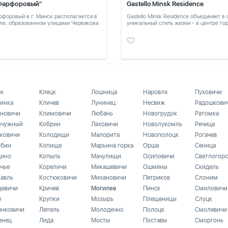
Фарфоровый"
Gastello Minsk Residence
форовый в г. Минск располагается в
Gastello Minsk Residence объединяет в
ле, образованном улицами Червякова
уникальный стиль жизни - в центре го
в тихом месте
ск
Клецк
Лошница
Наровля
Пуховичи
инка
Кличев
Лунинец
Несвиж
Радошкови
новичи
Климовичи
Любань
Новогрудок
Ратомка
чужный
Кобрин
Ляховичи
Новолукомль
Речица
ковичи
Колодищи
Малорита
Новополоцк
Рогачев
бин
Копище
Марьина горка
Орша
Сеница
ино
Копыль
Мачулищи
Осиповичи
Светлогорс
ечье
Кореличи
Микашевичи
Ошмяны
Скидель
лавль
Костюковичи
Михановичи
Петриков
Слоним
цевичи
Кричев
Могилев
Пинск
Смиловичи
е
Крупки
Мозырь
Плещеницы
Слуцк
инковичи
Лепель
Молодечно
Полоцк
Смолевичи
енец
Лида
Мосты
Поставы
Сморгонь