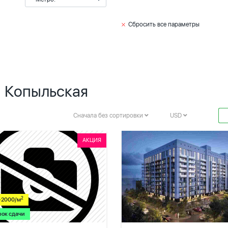
Сбросить все параметры
. Копыльская
Сначала без сортировки
USD
АКЦИЯ
2
-2000/м
рок сдачи