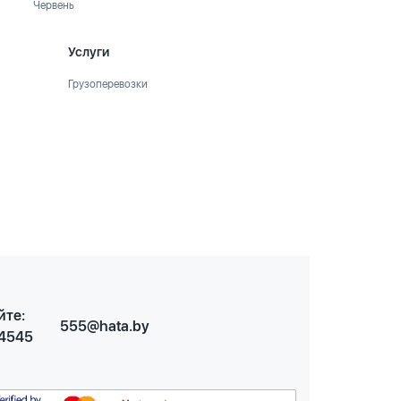
Червень
Услуги
Грузоперевозки
йте:
555@hata.by
 4545