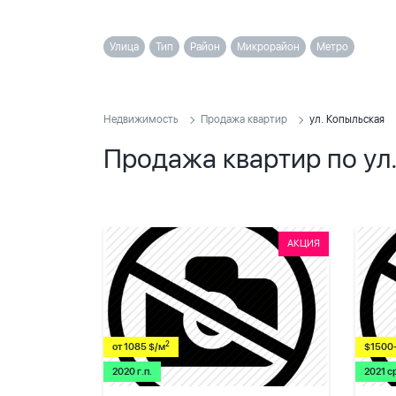
Улица
Тип
Район
Микрорайон
Метро
Недвижимость
Продажа квартир
ул. Копыльская
Продажа квартир по ул
АКЦИЯ
2
от 1085 $/м
$1500
2020 г.п.
2021 с