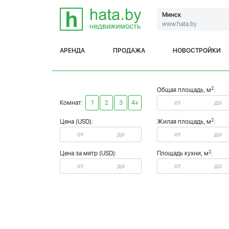
Минск
www.hata.by
АРЕНДА
ПРОДАЖА
НОВОСТРОЙКИ
2
Общая площадь, м
:
Комнат:
1
2
3
4+
2
Цена (USD):
Жилая площадь, м
:
2
Цена за метр (USD):
Площадь кухни, м
: