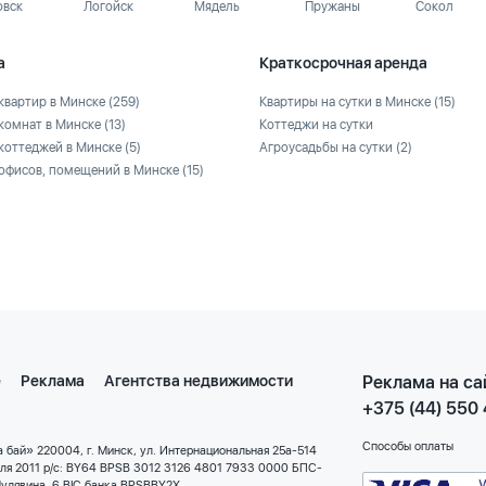
овск
Логойск
Мядель
Пружаны
Сокол
а
Краткосрочная аренда
квартир в Минске
(259)
Квартиры на сутки в Минске
(15)
комнат в Минске
(13)
Коттеджи на сутки
коттеджей в Минске
(5)
Агроусадьбы на сутки
(2)
офисов, помещений в Минске
(15)
е
Реклама
Агентства недвижимости
Реклама на са
+375 (44) 550
Способы оплаты
 бай» 220004, г. Минск, ул. Интернациональная 25а-514
еля 2011 р/с: BY64 BPSB 3012 3126 4801 7933 0000 БПС-
улявина, 6 BIC банка BPSBBY2X