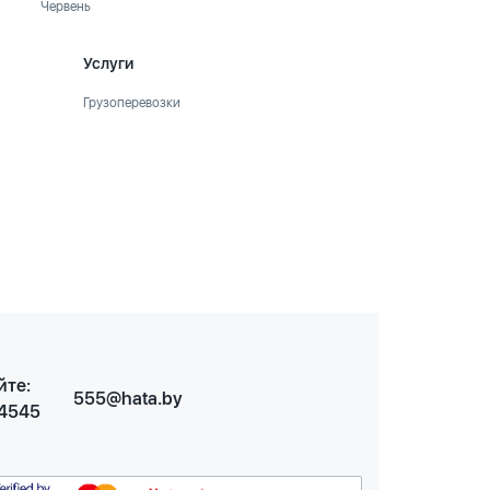
Червень
Услуги
Грузоперевозки
йте:
555@hata.by
 4545