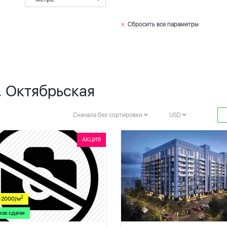
Сбросить все параметры
. Октябрьская
Сначала без сортировки
USD
АКЦИЯ
2
-2000/м
рок сдачи