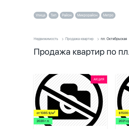
Улица
Тип
Район
Микрорайон
Метро
Недвижимость
Продажа квартир
пл. Октябрьская
Продажа квартир по пл
АКЦИЯ
2
от 1085 $/м
$1500
2020 г.п.
2021 с