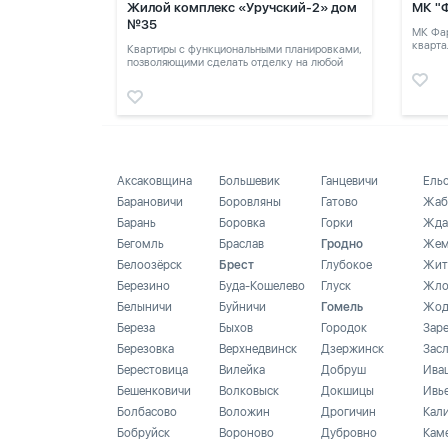
Жилой комплекс «Уручский-2» дом
МК "
№35
МК Фар
кварта
Квартиры с функциональными планировками,
позволяющими сделать отделку на любой
вкус.
Аксаковщина
Большевик
Ганцевичи
Ель
Барановичи
Боровляны
Гатово
Жаб
Барань
Боровка
Горки
Жда
Бегомль
Браслав
Гродно
Жем
Белоозёрск
Брест
Глубокое
Жит
Березино
Буда-Кошелево
Глуск
Жло
Белыничи
Буйничи
Гомель
Жод
Береза
Быхов
Городок
Зар
Березовка
Верхнедвинск
Дзержинск
Зас
Берестовица
Вилейка
Добруш
Ива
Бешенковичи
Волковыск
Докшицы
Ивь
Болбасово
Воложин
Дрогичин
Кал
Бобруйск
Вороново
Дубровно
Кам