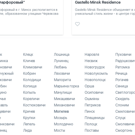
Фарфоровый"
Gastello Minsk Residence
форовый в г. Минск располагается в
Gastello Minsk Residence объединяет в
ле, образованном улицами Червякова
уникальный стиль жизни - в центре го
в тихом месте
ск
Клецк
Лошница
Наровля
Пуховичи
инка
Кличев
Лунинец
Несвиж
Радошкови
новичи
Климовичи
Любань
Новогрудок
Ратомка
чужный
Кобрин
Ляховичи
Новолукомль
Речица
ковичи
Колодищи
Малорита
Новополоцк
Рогачев
бин
Копище
Марьина горка
Орша
Сеница
ино
Копыль
Мачулищи
Осиповичи
Светлогорс
ечье
Кореличи
Микашевичи
Ошмяны
Скидель
лавль
Костюковичи
Михановичи
Петриков
Слоним
цевичи
Кричев
Могилев
Пинск
Смиловичи
е
Крупки
Мозырь
Плещеницы
Слуцк
инковичи
Лепель
Молодечно
Полоцк
Смолевичи
енец
Лида
Мосты
Поставы
Сморгонь