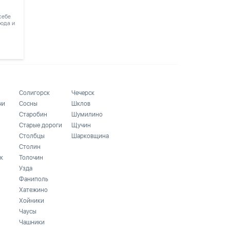
 себе
рода и
Солигорск
Чечерск
чи
Сосны
Шклов
Старобин
Шумилино
Старые дороги
Щучин
Столбцы
Шарковщина
Столин
к
Толочин
Узда
Фаниполь
Хатежино
Хойники
Чаусы
Чашники