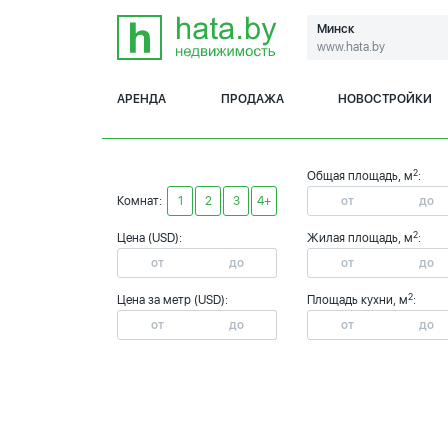
Минск
www.hata.by
АРЕНДА
ПРОДАЖА
НОВОСТРОЙКИ
2
Общая площадь, м
:
Комнат:
1
2
3
4+
2
Цена (USD):
Жилая площадь, м
:
2
Цена за метр (USD):
Площадь кухни, м
: