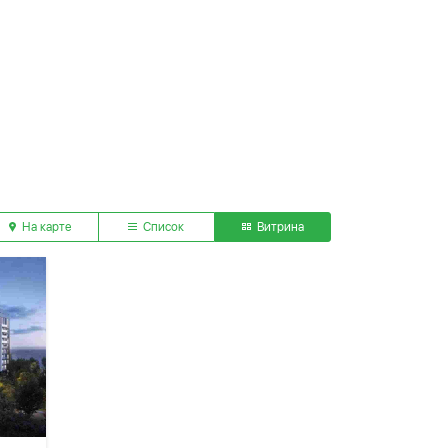
На карте
Список
Витрина