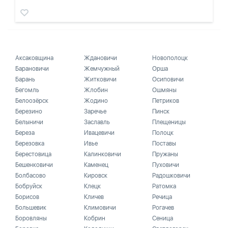
Аксаковщина
Ждановичи
Новополоцк
Барановичи
Жемчужный
Орша
Барань
Житковичи
Осиповичи
Бегомль
Жлобин
Ошмяны
Белоозёрск
Жодино
Петриков
Березино
Заречье
Пинск
Белыничи
Заславль
Плещеницы
Береза
Ивацевичи
Полоцк
Березовка
Ивье
Поставы
Берестовица
Калинковичи
Пружаны
Бешенковичи
Каменец
Пуховичи
Болбасово
Кировск
Радошковичи
Бобруйск
Клецк
Ратомка
Борисов
Кличев
Речица
Большевик
Климовичи
Рогачев
Боровляны
Кобрин
Сеница