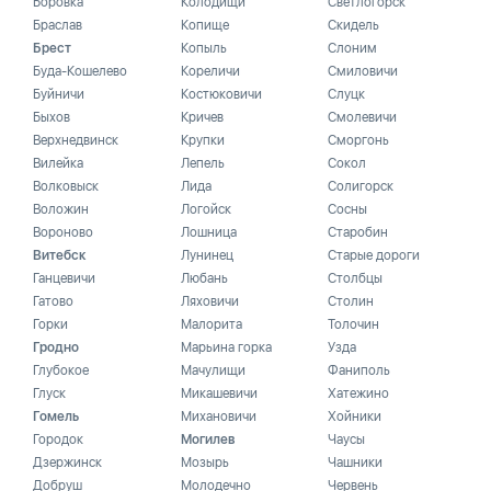
Боровка
Колодищи
Светлогорск
Браслав
Копище
Скидель
Брест
Копыль
Слоним
Буда-Кошелево
Кореличи
Смиловичи
Буйничи
Костюковичи
Слуцк
Быхов
Кричев
Смолевичи
Верхнедвинск
Крупки
Сморгонь
Вилейка
Лепель
Сокол
Волковыск
Лида
Солигорск
Воложин
Логойск
Сосны
Вороново
Лошница
Старобин
Витебск
Лунинец
Старые дороги
Ганцевичи
Любань
Столбцы
Гатово
Ляховичи
Столин
Горки
Малорита
Толочин
Гродно
Марьина горка
Узда
Глубокое
Мачулищи
Фаниполь
Глуск
Микашевичи
Хатежино
Гомель
Михановичи
Хойники
Городок
Могилев
Чаусы
Дзержинск
Мозырь
Чашники
Добруш
Молодечно
Червень