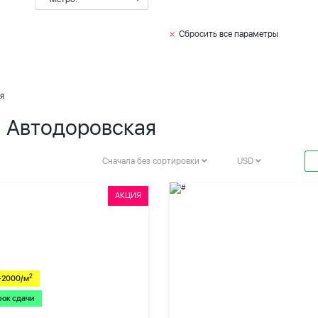
Сбросить все параметры
я
. Автодоровская
Сначала без сортировки
USD
АКЦИЯ
2
-2000/м
рок сдачи