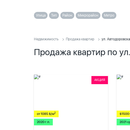
Улица
Тип
Район
Микрорайон
Метро
Недвижимость
Продажа квартир
ул. Автодоровска
Продажа квартир по ул
АКЦИЯ
2
от 1085 $/м
$1500
2020 г.п.
2021 с