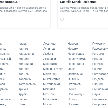
Фарфоровый"
Gastello Minsk Residence
форовый в г. Минск располагается в
Gastello Minsk Residence объединяет в
ле, образованном улицами Червякова
уникальный стиль жизни - в центре го
в тихом месте
ск
Клецк
Лошница
Наровля
Пуховичи
инка
Кличев
Лунинец
Несвиж
Радошкови
новичи
Климовичи
Любань
Новогрудок
Ратомка
чужный
Кобрин
Ляховичи
Новолукомль
Речица
ковичи
Колодищи
Малорита
Новополоцк
Рогачев
бин
Копище
Марьина горка
Орша
Сеница
ино
Копыль
Мачулищи
Осиповичи
Светлогорс
ечье
Кореличи
Микашевичи
Ошмяны
Скидель
лавль
Костюковичи
Михановичи
Петриков
Слоним
цевичи
Кричев
Могилев
Пинск
Смиловичи
е
Крупки
Мозырь
Плещеницы
Слуцк
инковичи
Лепель
Молодечно
Полоцк
Смолевичи
енец
Лида
Мосты
Поставы
Сморгонь