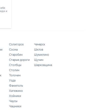
 себе
рода и
Солигорск
Чечерск
чи
Сосны
Шклов
Старобин
Шумилино
Старые дороги
Щучин
Столбцы
Шарковщина
Столин
к
Толочин
Узда
Фаниполь
Хатежино
Хойники
Чаусы
Чашники