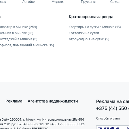
овск
Логойск
Мядель
Пружаны
Сокол
а
Краткосрочная аренда
квартир в Минске
(259)
Квартиры на сутки в Минске
(15)
комнат в Минске
(13)
Коттеджи на сутки
коттеджей в Минске
(5)
Агроусадьбы на сутки
(2)
офисов, помещений в Минске
(15)
е
Реклама
Агентства недвижимости
Реклама на са
+375 (44) 550
Способы оплаты
 бай» 220004, г. Минск, ул. Интернациональная 25а-514
еля 2011 р/с: BY64 BPSB 3012 3126 4801 7933 0000 БПС-
улявина, 6 BIC банка BPSBBY2X