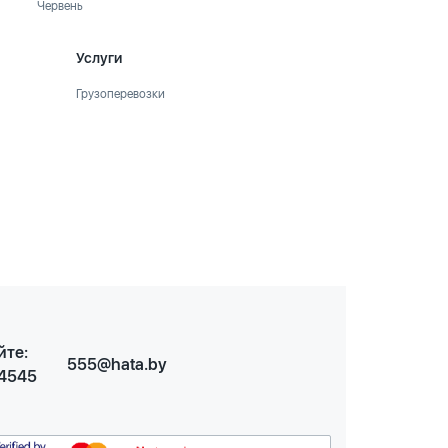
Червень
Услуги
Грузоперевозки
йте:
555@hata.by
 4545