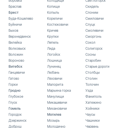
Боровка
Колодищи
Светлогорск
Браслав
Копище
Скидель
Брест
Копыль
Слоним
Буда-Кошелево
Кореличи
Смиловичи
Буйничи
Костюковичи
Слуцк
Быхов
Кричев
Смолевичи
Верхнедвинск
Крупки
Сморгонь
Вилейка
Лепель
Сокол
Волковыск
Лида
Солигорск
Воложин
Логойск
Сосны
Вороново
Лошница
Старобин
Витебск
Лунинец
Старые дороги
Ганцевичи
Любань
Столбцы
Гатово
Ляховичи
Столин
Горки
Малорита
Толочин
Гродно
Марьина горка
Узда
Глубокое
Мачулищи
Фаниполь
Глуск
Микашевичи
Хатежино
Гомель
Михановичи
Хойники
Городок
Могилев
Чаусы
Дзержинск
Мозырь
Чашники
Добруш
Молодечно
Червень