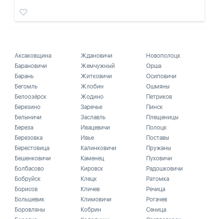
Аксаковщина
Ждановичи
Новополоцк
Барановичи
Жемчужный
Орша
Барань
Житковичи
Осиповичи
Бегомль
Жлобин
Ошмяны
Белоозёрск
Жодино
Петриков
Березино
Заречье
Пинск
Белыничи
Заславль
Плещеницы
Береза
Ивацевичи
Полоцк
Березовка
Ивье
Поставы
Берестовица
Калинковичи
Пружаны
Бешенковичи
Каменец
Пуховичи
Болбасово
Кировск
Радошковичи
Бобруйск
Клецк
Ратомка
Борисов
Кличев
Речица
Большевик
Климовичи
Рогачев
Боровляны
Кобрин
Сеница