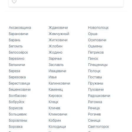
Аксаковщина
Ждановичи
Новополоцк
Барановичи
Жемчужный
Орша
Барань
Житковичи
Осиповичи
Бегомль
Жлобин
Ошмяны
Белоозёрск
Жодино
Петриков
Березино
Заречье
Пинск
Белыничи
Заславль
Плещеницы
Береза
Ивацевичи
Полоцк
Березовка
Ивье
Поставы
Берестовица
Калинковичи
Пружаны
Бешенковичи
Каменец
Пуховичи
Болбасово
Кировск
Радошковичи
Бобруйск
Клецк
Ратомка
Борисов
Кличев
Речица
Большевик
Климовичи
Рогачев
Боровляны
Кобрин
Сеница
Боровка
Колодищи
Светлогорск