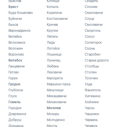
Браслав
Копище
Скидель
Брест
Копыль
Слоним
Буда-Кошелево
Кореличи
Смиловичи
Буйничи
Костюковичи
Слуцк
Быхов
Кричев
Смолевичи
Верхнедвинск
Крупки
Сморгонь
Вилейка
Лепель
Сокол
Волковыск
Лида
Солигорск
Воложин
Логойск
Сосны
Вороново
Лошница
Старобин
Витебск
Лунинец
Старые дороги
Ганцевичи
Любань
Столбцы
Гатово
Ляховичи
Столин
Горки
Малорита
Толочин
Гродно
Марьина горка
Узда
Глубокое
Мачулищи
Фаниполь
Глуск
Микашевичи
Хатежино
Гомель
Михановичи
Хойники
Городок
Могилев
Чаусы
Дзержинск
Мозырь
Чашники
Добруш
Молодечно
Червень
Докшицы
Мосты
Чечерск