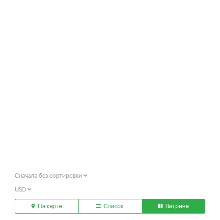
Сначала без сортировки
USD
На карте
Список
Витрина