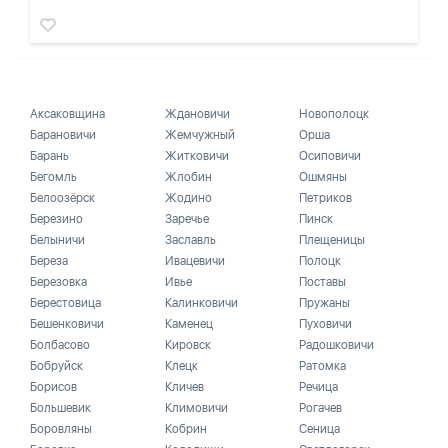
Аксаковщина
Ждановичи
Новополоцк
Барановичи
Жемчужный
Орша
Барань
Житковичи
Осиповичи
Бегомль
Жлобин
Ошмяны
Белоозёрск
Жодино
Петриков
Березино
Заречье
Пинск
Белыничи
Заславль
Плещеницы
Береза
Ивацевичи
Полоцк
Березовка
Ивье
Поставы
Берестовица
Калинковичи
Пружаны
Бешенковичи
Каменец
Пуховичи
Болбасово
Кировск
Радошковичи
Бобруйск
Клецк
Ратомка
Борисов
Кличев
Речица
Большевик
Климовичи
Рогачев
Боровляны
Кобрин
Сеница