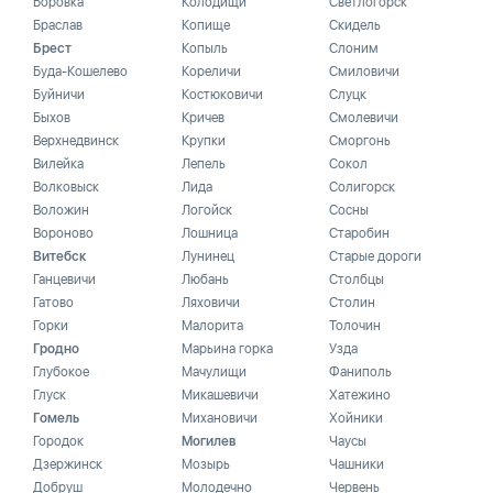
Боровка
Колодищи
Светлогорск
Браслав
Копище
Скидель
Брест
Копыль
Слоним
Буда-Кошелево
Кореличи
Смиловичи
Буйничи
Костюковичи
Слуцк
Быхов
Кричев
Смолевичи
Верхнедвинск
Крупки
Сморгонь
Вилейка
Лепель
Сокол
Волковыск
Лида
Солигорск
Воложин
Логойск
Сосны
Вороново
Лошница
Старобин
Витебск
Лунинец
Старые дороги
Ганцевичи
Любань
Столбцы
Гатово
Ляховичи
Столин
Горки
Малорита
Толочин
Гродно
Марьина горка
Узда
Глубокое
Мачулищи
Фаниполь
Глуск
Микашевичи
Хатежино
Гомель
Михановичи
Хойники
Городок
Могилев
Чаусы
Дзержинск
Мозырь
Чашники
Добруш
Молодечно
Червень