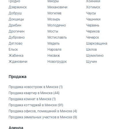
Гродно
Миоры
Хойники
Дзержинск
Михановичи
Хотимск
Добруш
Могилев
Чаусы
Докшицы
Мозырь
Чашники
Дрибин
Молодечно
Червень
Дрогичин
Мосты
Чериков
Дубровно
Мстиславль
Чечерск
Дятлово
Мядель
Шарковщина
Ельск
Наровля
Шклов
Жабинка
Несвиж
Шумилино
Ждановичи
Новогрудок
Щучин
Продажа
Продажа новостроек в Минске
(1)
Продажа квартир в Минске
(44)
Продажа комнат в Минске
(1)
Продажа коттеджей в Минске
(91)
Продажа офисов, помещений в Минске
(4)
Продажа земельных участков в Минске
(9)
Аренда