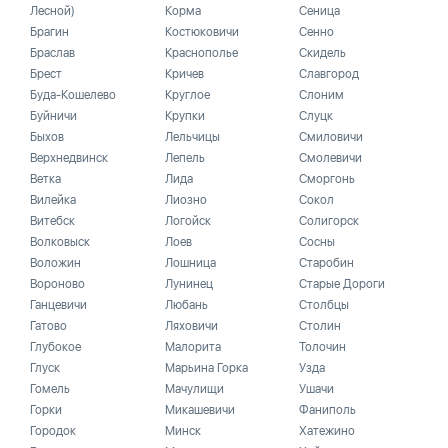
Лесной)
Корма
Сеница
Брагин
Костюковичи
Сенно
Браслав
Краснополье
Скидель
Брест
Кричев
Славгород
Буда-Кошелево
Круглое
Слоним
Буйничи
Крупки
Слуцк
Быхов
Лельчицы
Смиловичи
Верхнедвинск
Лепель
Смолевичи
Ветка
Лида
Сморгонь
Вилейка
Лиозно
Сокол
Витебск
Логойск
Солигорск
Волковыск
Лоев
Сосны
Воложин
Лошница
Старобин
Вороново
Лунинец
Старые Дороги
Ганцевичи
Любань
Столбцы
Гатово
Ляховичи
Столин
Глубокое
Малорита
Толочин
Глуск
Марьина Горка
Узда
Гомель
Мачулищи
Ушачи
Горки
Микашевичи
Фаниполь
Городок
Минск
Хатежино