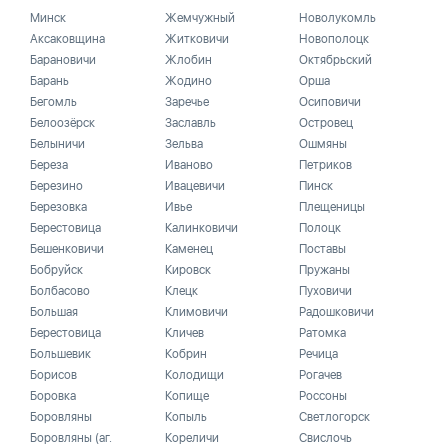
Минск
Жемчужный
Новолукомль
Аксаковщина
Житковичи
Новополоцк
Барановичи
Жлобин
Октябрьский
Барань
Жодино
Орша
Бегомль
Заречье
Осиповичи
Белоозёрск
Заславль
Островец
Белыничи
Зельва
Ошмяны
Береза
Иваново
Петриков
Березино
Ивацевичи
Пинск
Березовка
Ивье
Плещеницы
Берестовица
Калинковичи
Полоцк
Бешенковичи
Каменец
Поставы
Бобруйск
Кировск
Пружаны
Болбасово
Клецк
Пуховичи
Большая
Климовичи
Радошковичи
Берестовица
Кличев
Ратомка
Большевик
Кобрин
Речица
Борисов
Колодищи
Рогачев
Боровка
Копище
Россоны
Боровляны
Копыль
Светлогорск
Боровляны (аг.
Кореличи
Свислочь