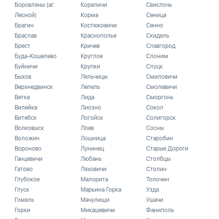
Боровляны (аг.
Кореличи
Свислочь
Лесной)
Корма
Сеница
Брагин
Костюковичи
Сенно
Браслав
Краснополье
Скидель
Брест
Кричев
Славгород
Буда-Кошелево
Круглое
Слоним
Буйничи
Крупки
Слуцк
Быхов
Лельчицы
Смиловичи
Верхнедвинск
Лепель
Смолевичи
Ветка
Лида
Сморгонь
Вилейка
Лиозно
Сокол
Витебск
Логойск
Солигорск
Волковыск
Лоев
Сосны
Воложин
Лошница
Старобин
Вороново
Лунинец
Старые Дороги
Ганцевичи
Любань
Столбцы
Гатово
Ляховичи
Столин
Глубокое
Малорита
Толочин
Глуск
Марьина Горка
Узда
Гомель
Мачулищи
Ушачи
Горки
Микашевичи
Фаниполь