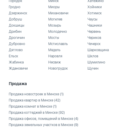
Городок
Минск
Хатежино
Гродно
Миоры
Хойники
Дзержинск
Михановичи
Хотимск
Добруш
Могилев
Чаусы
Докшицы
Мозырь
Чашники
Дрибин
Молодечно
Червень
Дрогичин
Мосты
Чериков
Дубровно
Мстиславль
Чечерск
Дятлово
Мядель
Шарковщина
Ельск
Наровля
Шклов
Жабинка
Несвиж
Шумилино
Ждановичи
Новогрудок
Щучин
Продажа
Продажа новостроек в Минске
(1)
Продажа квартир в Минске
(42)
Продажа комнат в Минске
(1)
Продажа коттеджей в Минске
(92)
Продажа офисов, помещений в Минске
(4)
Продажа земельных участков в Минске
(9)