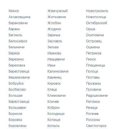
Минск
Жемчужный
Новолукомль
Аксаковщина
Житковичи
Новополоцк
Барановичи
Жлобин
Октябрьский
Барань
Жодино
Орша
Бегомль
Заречье
Осиповичи
Белоозёрск
Заславль
Островец
Белыничи
Зельва
Ошмяны
Береза
Иваново
Петриков
Березино
Ивацевичи
Пинск
Березовка
Ивье
Плещеницы
Берестовица
Калинковичи
Полоцк
Бешенковичи
Каменец
Поставы
Бобруйск
Кировск
Пружаны
Болбасово
Клецк
Пуховичи
Большая
Климовичи
Радошковичи
Берестовица
Кличев
Ратомка
Большевик
Кобрин
Речица
Борисов
Колодищи
Рогачев
Боровка
Копище
Россоны
Боровляны
Копыль
Светлогорск