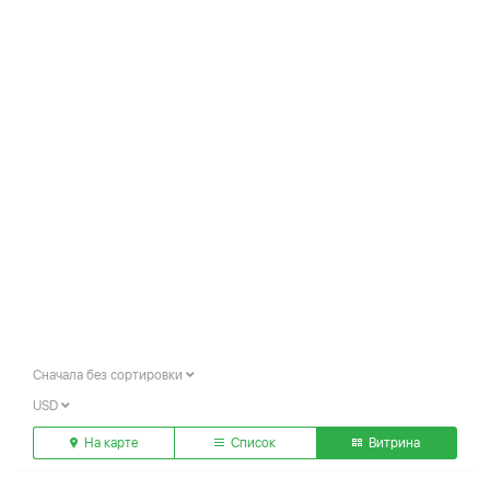
Сначала без сортировки
USD
На карте
Список
Витрина