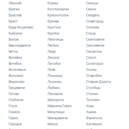
Лесной)
Корма
Сеница
Брагин
Костюковичи
Сенно
Браслав
Краснополье
Скидель
Брест
Кричев
Славгород
Буда-Кошелево
Круглое
Слоним
Буйничи
Крупки
Слуцк
Быхов
Лельчицы
Смиловичи
Верхнедвинск
Лепель
Смолевичи
Ветка
Лида
Сморгонь
Вилейка
Лиозно
Сокол
Витебск
Логойск
Солигорск
Волковыск
Лоев
Сосны
Воложин
Лошница
Старобин
Вороново
Лунинец
Старые Дороги
Ганцевичи
Любань
Столбцы
Гатово
Ляховичи
Столин
Глубокое
Малорита
Толочин
Глуск
Марьина Горка
Узда
Гомель
Мачулищи
Ушачи
Горки
Микашевичи
Фаниполь
Городок
Минск
Хатежино