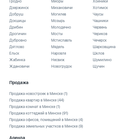
Гродно
Миоры
Хойники
Дзержинск
Михановичи
Хотимск
Добруш
Могилев
Чаусы
Докшицы
Мозырь
Чашники
Дрибин
Молодечно
Червень
Дрогичин
Мосты
Чериков
Дубровно
Мстиславль
Чечерск
Дятлово
Мядель
Шарковщина
Ельск
Наровля
Шклов
Жабинка
Несвиж
Шумилино
Ждановичи
Новогрудок
Щучин
Продажа
Продажа новостроек в Минске
(1)
Продажа квартир в Минске
(44)
Продажа комнат в Минске
(1)
Продажа коттеджей в Минске
(91)
Продажа офисов, помещений в Минске
(4)
Продажа земельных участков в Минске
(9)
Аренда