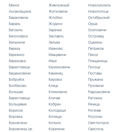
Минск
Жемчужный
Новолукомль
Аксаковщина
Житковичи
Новополоцк
Барановичи
Жлобин
Октябрьский
Барань
Жодино
Орша
Бегомль
Заречье
Осиповичи
Белоозёрск
Заславль
Островец
Белыничи
Зельва
Ошмяны
Береза
Иваново
Петриков
Березино
Ивацевичи
Пинск
Березовка
Ивье
Плещеницы
Берестовица
Калинковичи
Полоцк
Бешенковичи
Каменец
Поставы
Бобруйск
Кировск
Пружаны
Болбасово
Клецк
Пуховичи
Большая
Климовичи
Радошковичи
Берестовица
Кличев
Ратомка
Большевик
Кобрин
Речица
Борисов
Колодищи
Рогачев
Боровка
Копище
Россоны
Боровляны
Копыль
Светлогорск
Боровляны (аг.
Кореличи
Свислочь