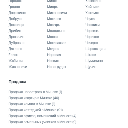
Городок
Минск
Хатежино
Гродно
Миоры
Хойники
Дзержинск
Михановичи
Хотимск
Добруш
Могилев
Чаусы
Докшицы
Мозырь
Чашники
Дрибин
Молодечно
Червень
Дрогичин
Мосты
Чериков
Дубровно
Мстиславль
Чечерск
Дятлово
Мядель
Шарковщина
Ельск
Наровля
Шклов
Жабинка
Несвиж
Шумилино
Ждановичи
Новогрудок
Щучин
Продажа
Продажа новостроек в Минске
(1)
Продажа квартир в Минске
(40)
Продажа комнат в Минске
(1)
Продажа коттеджей в Минске
(91)
Продажа офисов, помещений в Минске
(4)
Продажа земельных участков в Минске
(9)