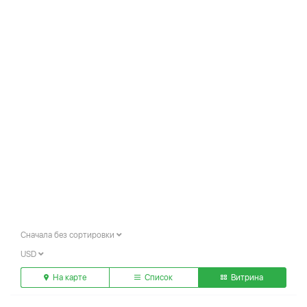
Сначала без сортировки
USD
На карте
Список
Витрина