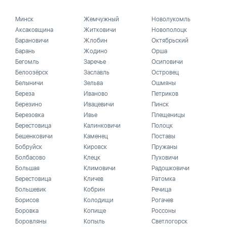
Минск
Жемчужный
Новолукомль
Аксаковщина
Житковичи
Новополоцк
Барановичи
Жлобин
Октябрьский
Барань
Жодино
Орша
Бегомль
Заречье
Осиповичи
Белоозёрск
Заславль
Островец
Белыничи
Зельва
Ошмяны
Береза
Иваново
Петриков
Березино
Ивацевичи
Пинск
Березовка
Ивье
Плещеницы
Берестовица
Калинковичи
Полоцк
Бешенковичи
Каменец
Поставы
Бобруйск
Кировск
Пружаны
Болбасово
Клецк
Пуховичи
Большая
Климовичи
Радошковичи
Берестовица
Кличев
Ратомка
Большевик
Кобрин
Речица
Борисов
Колодищи
Рогачев
Боровка
Копище
Россоны
Боровляны
Копыль
Светлогорск