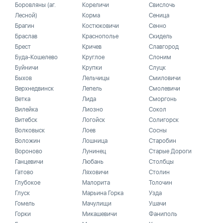
Боровляны (аг.
Кореличи
Свислочь
Лесной)
Корма
Сеница
Брагин
Костюковичи
Сенно
Браслав
Краснополье
Скидель
Брест
Кричев
Славгород
Буда-Кошелево
Круглое
Слоним
Буйничи
Крупки
Слуцк
Быхов
Лельчицы
Смиловичи
Верхнедвинск
Лепель
Смолевичи
Ветка
Лида
Сморгонь
Вилейка
Лиозно
Сокол
Витебск
Логойск
Солигорск
Волковыск
Лоев
Сосны
Воложин
Лошница
Старобин
Вороново
Лунинец
Старые Дороги
Ганцевичи
Любань
Столбцы
Гатово
Ляховичи
Столин
Глубокое
Малорита
Толочин
Глуск
Марьина Горка
Узда
Гомель
Мачулищи
Ушачи
Горки
Микашевичи
Фаниполь