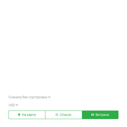
Сначала без сортировки
USD
На карте
Список
Витрина