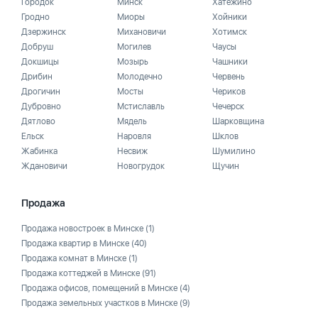
Городок
Минск
Хатежино
Гродно
Миоры
Хойники
Дзержинск
Михановичи
Хотимск
Добруш
Могилев
Чаусы
Докшицы
Мозырь
Чашники
Дрибин
Молодечно
Червень
Дрогичин
Мосты
Чериков
Дубровно
Мстиславль
Чечерск
Дятлово
Мядель
Шарковщина
Ельск
Наровля
Шклов
Жабинка
Несвиж
Шумилино
Ждановичи
Новогрудок
Щучин
Продажа
Продажа новостроек в Минске
(1)
Продажа квартир в Минске
(40)
Продажа комнат в Минске
(1)
Продажа коттеджей в Минске
(91)
Продажа офисов, помещений в Минске
(4)
Продажа земельных участков в Минске
(9)