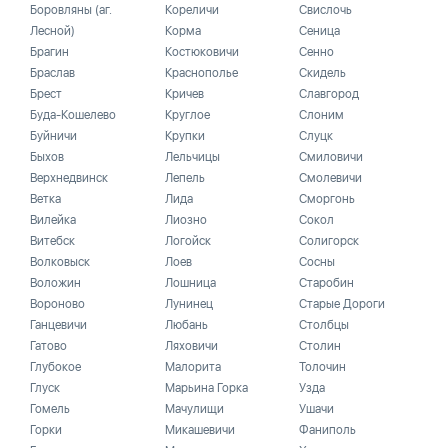
Боровляны (аг.
Кореличи
Свислочь
Лесной)
Корма
Сеница
Брагин
Костюковичи
Сенно
Браслав
Краснополье
Скидель
Брест
Кричев
Славгород
Буда-Кошелево
Круглое
Слоним
Буйничи
Крупки
Слуцк
Быхов
Лельчицы
Смиловичи
Верхнедвинск
Лепель
Смолевичи
Ветка
Лида
Сморгонь
Вилейка
Лиозно
Сокол
Витебск
Логойск
Солигорск
Волковыск
Лоев
Сосны
Воложин
Лошница
Старобин
Вороново
Лунинец
Старые Дороги
Ганцевичи
Любань
Столбцы
Гатово
Ляховичи
Столин
Глубокое
Малорита
Толочин
Глуск
Марьина Горка
Узда
Гомель
Мачулищи
Ушачи
Горки
Микашевичи
Фаниполь