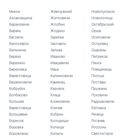
Минск
Жемчужный
Новолукомль
Аксаковщина
Житковичи
Новополоцк
Барановичи
Жлобин
Октябрьский
Барань
Жодино
Орша
Бегомль
Заречье
Осиповичи
Белоозёрск
Заславль
Островец
Белыничи
Зельва
Ошмяны
Береза
Иваново
Петриков
Березино
Ивацевичи
Пинск
Березовка
Ивье
Плещеницы
Берестовица
Калинковичи
Полоцк
Бешенковичи
Каменец
Поставы
Бобруйск
Кировск
Пружаны
Болбасово
Клецк
Пуховичи
Большая
Климовичи
Радошковичи
Берестовица
Кличев
Ратомка
Большевик
Кобрин
Речица
Борисов
Колодищи
Рогачев
Боровка
Копище
Россоны
Боровляны
Копыль
Светлогорск