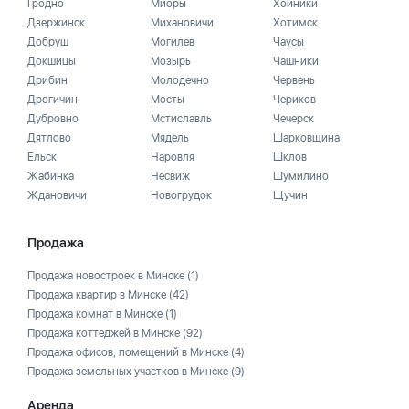
Гродно
Миоры
Хойники
Дзержинск
Михановичи
Хотимск
Добруш
Могилев
Чаусы
Докшицы
Мозырь
Чашники
Дрибин
Молодечно
Червень
Дрогичин
Мосты
Чериков
Дубровно
Мстиславль
Чечерск
Дятлово
Мядель
Шарковщина
Ельск
Наровля
Шклов
Жабинка
Несвиж
Шумилино
Ждановичи
Новогрудок
Щучин
Продажа
Продажа новостроек в Минске
(1)
Продажа квартир в Минске
(42)
Продажа комнат в Минске
(1)
Продажа коттеджей в Минске
(92)
Продажа офисов, помещений в Минске
(4)
Продажа земельных участков в Минске
(9)
Аренда