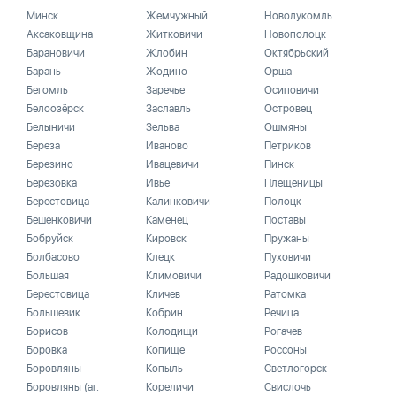
Минск
Жемчужный
Новолукомль
Аксаковщина
Житковичи
Новополоцк
Барановичи
Жлобин
Октябрьский
Барань
Жодино
Орша
Бегомль
Заречье
Осиповичи
Белоозёрск
Заславль
Островец
Белыничи
Зельва
Ошмяны
Береза
Иваново
Петриков
Березино
Ивацевичи
Пинск
Березовка
Ивье
Плещеницы
Берестовица
Калинковичи
Полоцк
Бешенковичи
Каменец
Поставы
Бобруйск
Кировск
Пружаны
Болбасово
Клецк
Пуховичи
Большая
Климовичи
Радошковичи
Берестовица
Кличев
Ратомка
Большевик
Кобрин
Речица
Борисов
Колодищи
Рогачев
Боровка
Копище
Россоны
Боровляны
Копыль
Светлогорск
Боровляны (аг.
Кореличи
Свислочь