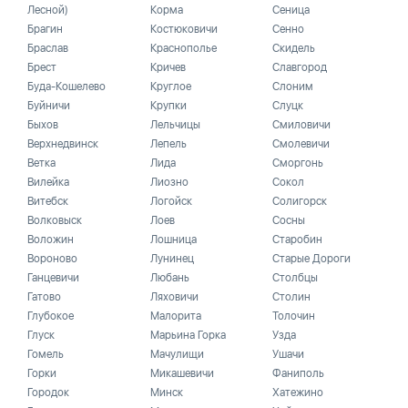
Лесной)
Корма
Сеница
Брагин
Костюковичи
Сенно
Браслав
Краснополье
Скидель
Брест
Кричев
Славгород
Буда-Кошелево
Круглое
Слоним
Буйничи
Крупки
Слуцк
Быхов
Лельчицы
Смиловичи
Верхнедвинск
Лепель
Смолевичи
Ветка
Лида
Сморгонь
Вилейка
Лиозно
Сокол
Витебск
Логойск
Солигорск
Волковыск
Лоев
Сосны
Воложин
Лошница
Старобин
Вороново
Лунинец
Старые Дороги
Ганцевичи
Любань
Столбцы
Гатово
Ляховичи
Столин
Глубокое
Малорита
Толочин
Глуск
Марьина Горка
Узда
Гомель
Мачулищи
Ушачи
Горки
Микашевичи
Фаниполь
Городок
Минск
Хатежино