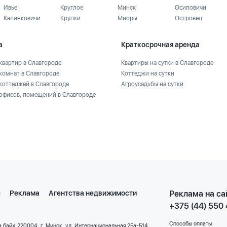
Ивье
Круглое
Минск
Осиповичи
Калинковичи
Крупки
Миоры
Островец
а
Краткосрочная аренда
квартир в Славгороде
Квартиры на сутки в Славгороде
комнат в Славгороде
Коттеджи на сутки
коттеджей в Славгороде
Агроусадьбы на сутки
офисов, помещений в Славгороде
е
Реклама
Агентства недвижимости
Реклама на са
+375 (44) 550
Способы оплаты
 бай» 220004, г. Минск, ул. Интернациональная 25а-514