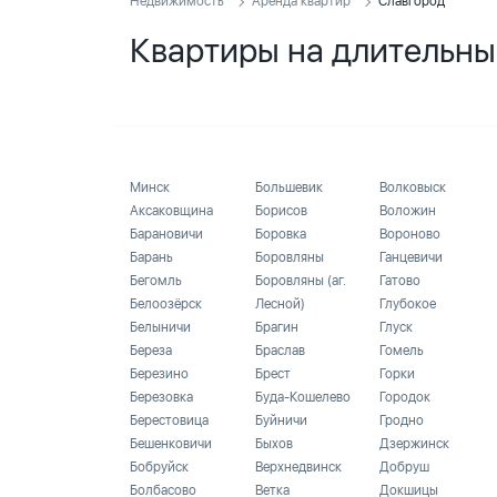
Недвижимость
Аренда квартир
Славгород
Квартиры на длительны
Минск
Большевик
Волковыск
Аксаковщина
Борисов
Воложин
Барановичи
Боровка
Вороново
Барань
Боровляны
Ганцевичи
Бегомль
Боровляны (аг.
Гатово
Белоозёрск
Лесной)
Глубокое
Белыничи
Брагин
Глуск
Береза
Браслав
Гомель
Березино
Брест
Горки
Березовка
Буда-Кошелево
Городок
Берестовица
Буйничи
Гродно
Бешенковичи
Быхов
Дзержинск
Бобруйск
Верхнедвинск
Добруш
Болбасово
Ветка
Докшицы