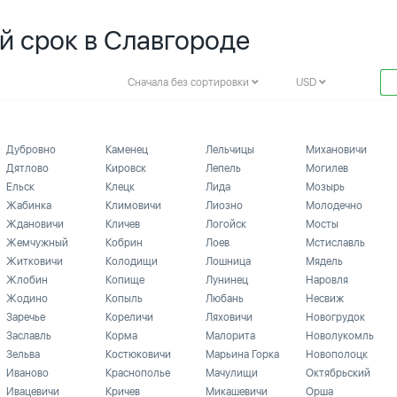
й срок в Славгороде
Сначала без сортировки
USD
Дубровно
Каменец
Лельчицы
Михановичи
Дятлово
Кировск
Лепель
Могилев
Ельск
Клецк
Лида
Мозырь
Жабинка
Климовичи
Лиозно
Молодечно
Ждановичи
Кличев
Логойск
Мосты
Жемчужный
Кобрин
Лоев
Мстиславль
Житковичи
Колодищи
Лошница
Мядель
Жлобин
Копище
Лунинец
Наровля
Жодино
Копыль
Любань
Несвиж
Заречье
Кореличи
Ляховичи
Новогрудок
Заславль
Корма
Малорита
Новолукомль
Зельва
Костюковичи
Марьина Горка
Новополоцк
Иваново
Краснополье
Мачулищи
Октябрьский
Ивацевичи
Кричев
Микашевичи
Орша