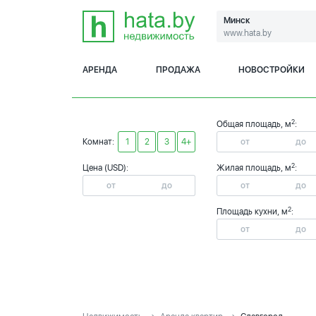
Минск
www.hata.by
АРЕНДА
ПРОДАЖА
НОВОСТРОЙКИ
2
Общая площадь, м
:
Комнат:
1
2
3
4+
2
Цена (USD):
Жилая площадь, м
:
2
Площадь кухни, м
: