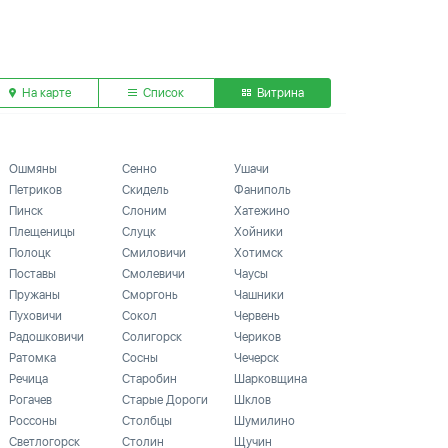
На карте
Список
Витрина
Ошмяны
Сенно
Ушачи
Петриков
Скидель
Фаниполь
Пинск
Слоним
Хатежино
Плещеницы
Слуцк
Хойники
Полоцк
Смиловичи
Хотимск
Поставы
Смолевичи
Чаусы
Пружаны
Сморгонь
Чашники
Пуховичи
Сокол
Червень
Радошковичи
Солигорск
Чериков
Ратомка
Сосны
Чечерск
Речица
Старобин
Шарковщина
Рогачев
Старые Дороги
Шклов
Россоны
Столбцы
Шумилино
Светлогорск
Столин
Щучин