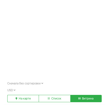
Сначала без сортировки
USD
На карте
Список
Витрина