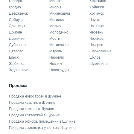
Городок
Минск
Хатежино
Гродно
Миоры
Хойники
Дзержинск
Михановичи
Хотимск
Добруш
Могилев
Чаусы
Докшицы
Мозырь
Чашники
Дрибин
Молодечно
Червень
Дрогичин
Мосты
Чериков
Дубровно
Мстиславль
Чечерск
Дятлово
Мядель
Шарковщина
Ельск
Наровля
Шклов
Жабинка
Несвиж
Шумилино
Ждановичи
Новогрудок
Продажа
Продажа новостроек в Щучине
Продажа квартир в Щучине
Продажа комнат в Щучине
Продажа коттеджей в Щучине
Продажа офисов, помещений в Щучине
Продажа земельных участков в Щучине