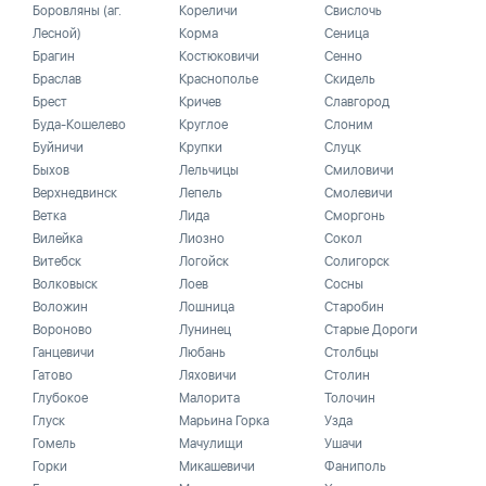
Боровляны (аг.
Кореличи
Свислочь
Лесной)
Корма
Сеница
Брагин
Костюковичи
Сенно
Браслав
Краснополье
Скидель
Брест
Кричев
Славгород
Буда-Кошелево
Круглое
Слоним
Буйничи
Крупки
Слуцк
Быхов
Лельчицы
Смиловичи
Верхнедвинск
Лепель
Смолевичи
Ветка
Лида
Сморгонь
Вилейка
Лиозно
Сокол
Витебск
Логойск
Солигорск
Волковыск
Лоев
Сосны
Воложин
Лошница
Старобин
Вороново
Лунинец
Старые Дороги
Ганцевичи
Любань
Столбцы
Гатово
Ляховичи
Столин
Глубокое
Малорита
Толочин
Глуск
Марьина Горка
Узда
Гомель
Мачулищи
Ушачи
Горки
Микашевичи
Фаниполь