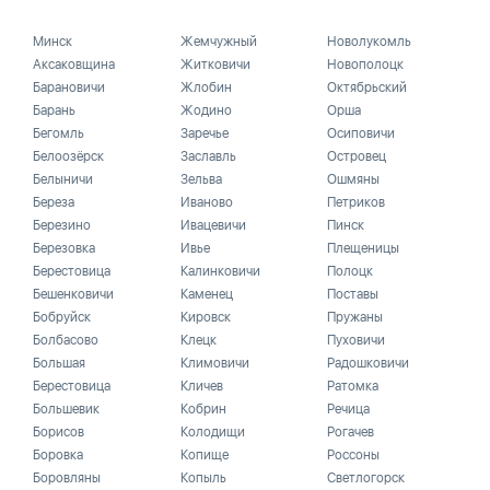
Минск
Жемчужный
Новолукомль
Аксаковщина
Житковичи
Новополоцк
Барановичи
Жлобин
Октябрьский
Барань
Жодино
Орша
Бегомль
Заречье
Осиповичи
Белоозёрск
Заславль
Островец
Белыничи
Зельва
Ошмяны
Береза
Иваново
Петриков
Березино
Ивацевичи
Пинск
Березовка
Ивье
Плещеницы
Берестовица
Калинковичи
Полоцк
Бешенковичи
Каменец
Поставы
Бобруйск
Кировск
Пружаны
Болбасово
Клецк
Пуховичи
Большая
Климовичи
Радошковичи
Берестовица
Кличев
Ратомка
Большевик
Кобрин
Речица
Борисов
Колодищи
Рогачев
Боровка
Копище
Россоны
Боровляны
Копыль
Светлогорск