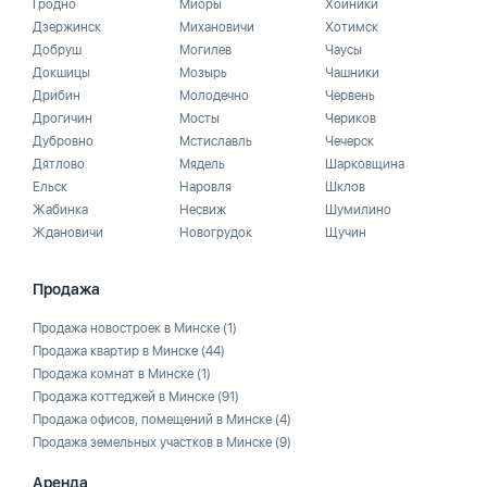
Гродно
Миоры
Хойники
Дзержинск
Михановичи
Хотимск
Добруш
Могилев
Чаусы
Докшицы
Мозырь
Чашники
Дрибин
Молодечно
Червень
Дрогичин
Мосты
Чериков
Дубровно
Мстиславль
Чечерск
Дятлово
Мядель
Шарковщина
Ельск
Наровля
Шклов
Жабинка
Несвиж
Шумилино
Ждановичи
Новогрудок
Щучин
Продажа
Продажа новостроек в Минске
(1)
Продажа квартир в Минске
(44)
Продажа комнат в Минске
(1)
Продажа коттеджей в Минске
(91)
Продажа офисов, помещений в Минске
(4)
Продажа земельных участков в Минске
(9)
Аренда