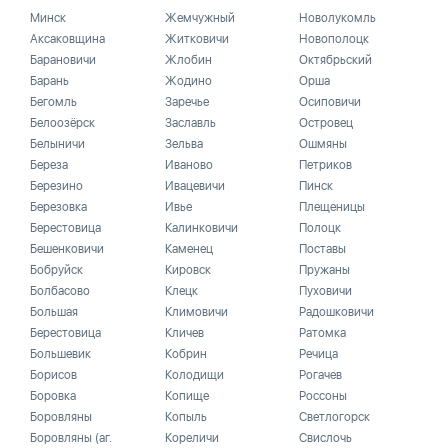
Минск
Жемчужный
Новолукомль
Аксаковщина
Житковичи
Новополоцк
Барановичи
Жлобин
Октябрьский
Барань
Жодино
Орша
Бегомль
Заречье
Осиповичи
Белоозёрск
Заславль
Островец
Белыничи
Зельва
Ошмяны
Береза
Иваново
Петриков
Березино
Ивацевичи
Пинск
Березовка
Ивье
Плещеницы
Берестовица
Калинковичи
Полоцк
Бешенковичи
Каменец
Поставы
Бобруйск
Кировск
Пружаны
Болбасово
Клецк
Пуховичи
Большая
Климовичи
Радошковичи
Берестовица
Кличев
Ратомка
Большевик
Кобрин
Речица
Борисов
Колодищи
Рогачев
Боровка
Копище
Россоны
Боровляны
Копыль
Светлогорск
Боровляны (аг.
Кореличи
Свислочь