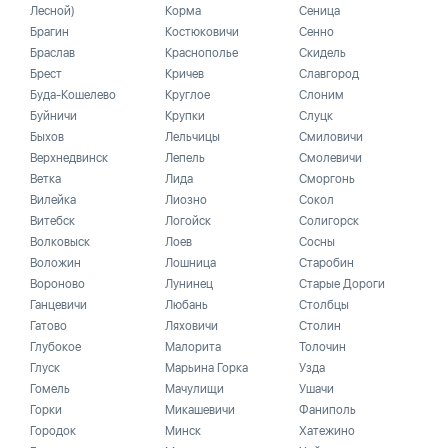
Лесной)
Корма
Сеница
Брагин
Костюковичи
Сенно
Браслав
Краснополье
Скидель
Брест
Кричев
Славгород
Буда-Кошелево
Круглое
Слоним
Буйничи
Крупки
Слуцк
Быхов
Лельчицы
Смиловичи
Верхнедвинск
Лепель
Смолевичи
Ветка
Лида
Сморгонь
Вилейка
Лиозно
Сокол
Витебск
Логойск
Солигорск
Волковыск
Лоев
Сосны
Воложин
Лошница
Старобин
Вороново
Лунинец
Старые Дороги
Ганцевичи
Любань
Столбцы
Гатово
Ляховичи
Столин
Глубокое
Малорита
Толочин
Глуск
Марьина Горка
Узда
Гомель
Мачулищи
Ушачи
Горки
Микашевичи
Фаниполь
Городок
Минск
Хатежино