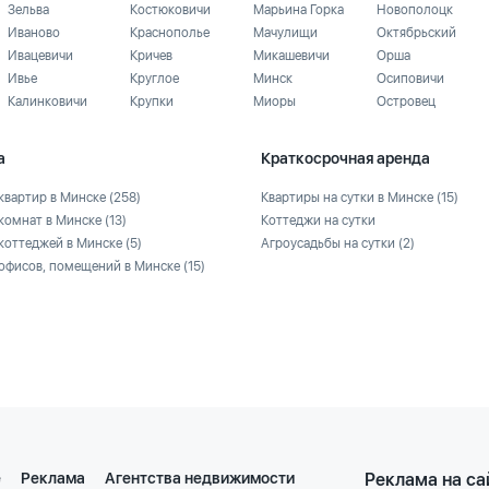
Зельва
Костюковичи
Марьина Горка
Новополоцк
Иваново
Краснополье
Мачулищи
Октябрьский
Ивацевичи
Кричев
Микашевичи
Орша
Ивье
Круглое
Минск
Осиповичи
Калинковичи
Крупки
Миоры
Островец
а
Краткосрочная аренда
квартир в Минске
(258)
Квартиры на сутки в Минске
(15)
комнат в Минске
(13)
Коттеджи на сутки
коттеджей в Минске
(5)
Агроусадьбы на сутки
(2)
офисов, помещений в Минске
(15)
е
Реклама
Агентства недвижимости
Реклама на са