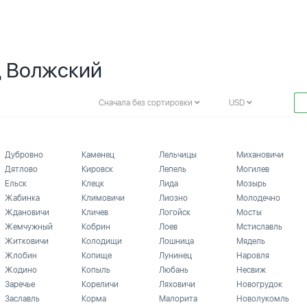
д Волжский
Сначала без сортировки
USD
Дубровно
Каменец
Лельчицы
Михановичи
Дятлово
Кировск
Лепель
Могилев
Ельск
Клецк
Лида
Мозырь
Жабинка
Климовичи
Лиозно
Молодечно
Ждановичи
Кличев
Логойск
Мосты
Жемчужный
Кобрин
Лоев
Мстиславль
Житковичи
Колодищи
Лошница
Мядель
Жлобин
Копище
Лунинец
Наровля
Жодино
Копыль
Любань
Несвиж
Заречье
Кореличи
Ляховичи
Новогрудок
Заславль
Корма
Малорита
Новолукомль