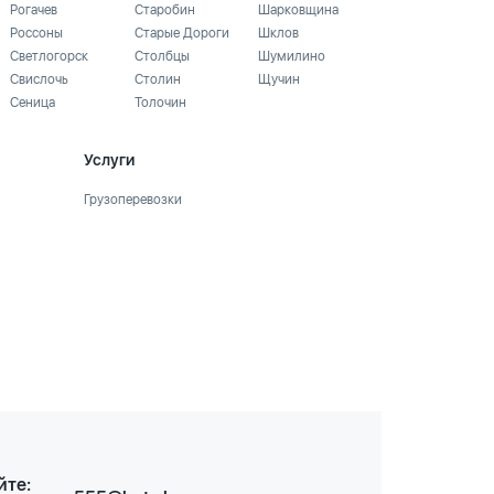
Рогачев
Старобин
Шарковщина
Россоны
Старые Дороги
Шклов
Светлогорск
Столбцы
Шумилино
Свислочь
Столин
Щучин
Сеница
Толочин
Услуги
Грузоперевозки
йте: