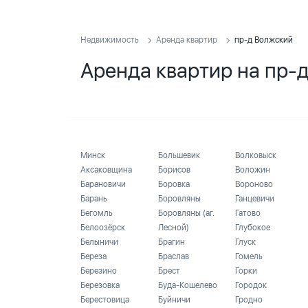
Недвижимость
Аренда квартир
пр-д Волжский
Аренда квартир на пр-
Минск
Большевик
Волковыск
Аксаковщина
Борисов
Воложин
Барановичи
Боровка
Вороново
Барань
Боровляны
Ганцевичи
Бегомль
Боровляны (аг.
Гатово
Белоозёрск
Лесной)
Глубокое
Белыничи
Брагин
Глуск
Береза
Браслав
Гомель
Березино
Брест
Горки
Березовка
Буда-Кошелево
Городок
Берестовица
Буйничи
Гродно