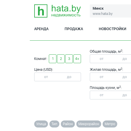
Минск
www.hata.by
АРЕНДА
ПРОДАЖА
НОВОСТРОЙКИ
2
Общая площадь, м
:
Комнат:
1
2
3
4+
2
Цена (USD):
Жилая площадь, м
:
2
Площадь кухни, м
:
Улица
Тип
Район
Микрорайон
Метро