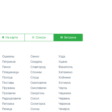
На карте
Список
Витрина
Ошмяны
Сенно
Узда
Петриков
Скидель
Ушачи
Пинск
Славгород
Фаниполь
Плещеницы
Слоним
Хатежино
Полоцк
Слуцк
Хойники
Поставы
Смиловичи
Хотимск
Пружаны
Смолевичи
Чаусы
Пуховичи
Сморгонь
Чашники
Радошковичи
Сокол
Червень
Ратомка
Солигорск
Чериков
Речица
Сосны
Чечерск