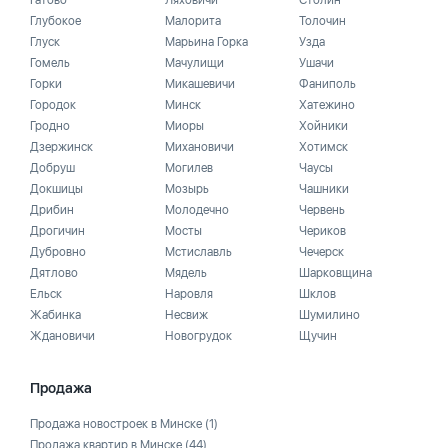
Гатово
Ляховичи
Столин
Глубокое
Малорита
Толочин
Глуск
Марьина Горка
Узда
Гомель
Мачулищи
Ушачи
Горки
Микашевичи
Фаниполь
Городок
Минск
Хатежино
Гродно
Миоры
Хойники
Дзержинск
Михановичи
Хотимск
Добруш
Могилев
Чаусы
Докшицы
Мозырь
Чашники
Дрибин
Молодечно
Червень
Дрогичин
Мосты
Чериков
Дубровно
Мстиславль
Чечерск
Дятлово
Мядель
Шарковщина
Ельск
Наровля
Шклов
Жабинка
Несвиж
Шумилино
Ждановичи
Новогрудок
Щучин
Продажа
Продажа новостроек в Минске
(1)
Продажа квартир в Минске
(44)