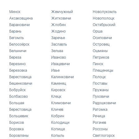
Минск
Жемчужный
Новолукомль
Аксаковщина
Житковичи
Новополоцк
Барановичи
Жлобин
Октябрьский
Барань
Жодино
Орша
Бегомль
Заречье
Осиповичи
Белоозёрск
Заславль
Островец
Белыничи
Зельва
Ошмяны
Береза
Иваново
Петриков
Березино
Ивацевичи
Пинск
Березовка
Ивье
Плещеницы
Берестовица
Калинковичи
Полоцк
Бешенковичи
Каменец
Поставы
Бобруйск
Кировск
Пружаны
Болбасово
Клецк
Пуховичи
Большая
Климовичи
Радошковичи
Берестовица
Кличев
Ратомка
Большевик
Кобрин
Речица
Борисов
Колодищи
Рогачев
Боровка
Копище
Россоны
Боровляны
Копыль
Светлогорск