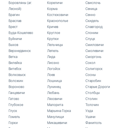
Боровляны (аг.
Кореличи
Свислочь
Лесной)
Корма
Сеница
Брагин
Костюковичи
Сенно
Браслав
Краснополье
Скидель
Брест
Кричев
Славгород
Буда-Кошелево
Круглое
Слоним
Буйничи
Крупки
Слуцк
Быхов
Лельчицы
Смиловичи
Верхнедвинск
Лепель
Смолевичи
Ветка
Лида
Сморгонь
Вилейка
Лиозно
Сокол
Витебск
Логойск
Солигорск
Волковыск
Лоев
Сосны
Воложин
Лошница
Старобин
Вороново
Лунинец
Старые Дороги
Ганцевичи
Любань
Столбцы
Гатово
Ляховичи
Столин
Глубокое
Малорита
Толочин
Глуск
Марьина Горка
Узда
Гомель
Мачулищи
Ушачи
Горки
Микашевичи
Фаниполь