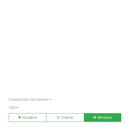
Сначала без сортировки
USD
На карте
Список
Витрина