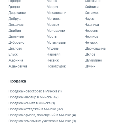
Городок
Минск
Хатежино
Гродно
Миоры
Хойники
Дзержинск
Михановичи
Хотимск
Добруш
Могилев
Чаусы
Докшицы
Мозырь
Чашники
Дрибин
Молодечно
Червень
Дрогичин
Мосты
Чериков
Дубровно
Мстиславль
Чечерск
Дятлово
Мядель
Шарковщина
Ельск
Наровля
Шклов
Жабинка
Несвиж
Шумилино
Ждановичи
Новогрудок
Щучин
Продажа
Продажа новостроек в Минске
(1)
Продажа квартир в Минске
(42)
Продажа комнат в Минске
(1)
Продажа коттеджей в Минске
(92)
Продажа офисов, помещений в Минске
(4)
Продажа земельных участков в Минске
(9)