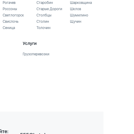
Рогачев
Старобин
Шарковщина
Россоны
Старые Дороги
Шклов
Светлогорск
Столбцы
Шумилино
Свислочь
Столин
Щучин
Сеница
Толочин
Услуги
Грузоперевозки
йте: