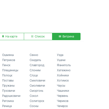
На карте
Список
Витрина
Ошмяны
Сенно
Узда
Петриков
Скидель
Ушачи
Пинск
Славгород
Фаниполь
Плещеницы
Слоним
Хатежино
Полоцк
Слуцк
Хойники
Поставы
Смиловичи
Хотимск
Пружаны
Смолевичи
Чаусы
Пуховичи
Сморгонь
Чашники
Радошковичи
Сокол
Червень
Ратомка
Солигорск
Чериков
Речица
Сосны
Чечерск