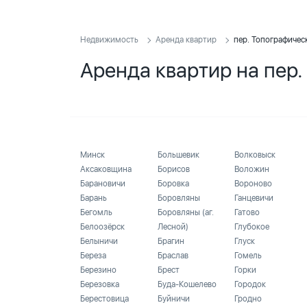
Недвижимость
Аренда квартир
пер. Топографичес
Аренда квартир на пер.
Минск
Большевик
Волковыск
Аксаковщина
Борисов
Воложин
Барановичи
Боровка
Вороново
Барань
Боровляны
Ганцевичи
Бегомль
Боровляны (аг.
Гатово
Белоозёрск
Лесной)
Глубокое
Белыничи
Брагин
Глуск
Береза
Браслав
Гомель
Березино
Брест
Горки
Березовка
Буда-Кошелево
Городок
Берестовица
Буйничи
Гродно