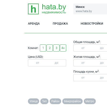
Минск
www.hata.by
АРЕНДА
ПРОДАЖА
НОВОСТРОЙКИ
2
Общая площадь, м
:
Комнат:
1
2
3
4+
2
Цена (USD):
Жилая площадь, м
:
2
Площадь кухни, м
:
Улица
Тип
Район
Микрорайон
Метро