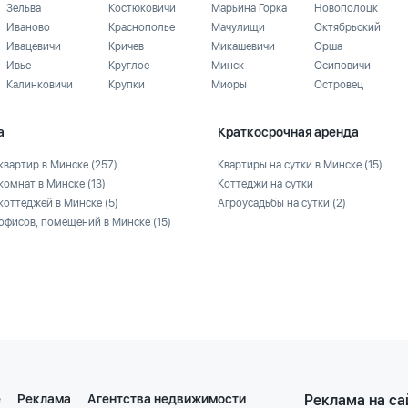
Зельва
Костюковичи
Марьина Горка
Новополоцк
Иваново
Краснополье
Мачулищи
Октябрьский
Ивацевичи
Кричев
Микашевичи
Орша
Ивье
Круглое
Минск
Осиповичи
Калинковичи
Крупки
Миоры
Островец
а
Краткосрочная аренда
квартир в Минске
(257)
Квартиры на сутки в Минске
(15)
комнат в Минске
(13)
Коттеджи на сутки
коттеджей в Минске
(5)
Агроусадьбы на сутки
(2)
офисов, помещений в Минске
(15)
е
Реклама
Агентства недвижимости
Реклама на са