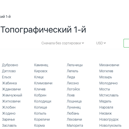
кий 1-й
 Топографический 1-й
Сначала без сортировки
USD
Дубровно
Каменец
Лельчицы
Михановичи
Дятлово
Кировск
Лепель
Могилев
Ельск
Клецк
Лида
Мозырь
Жабинка
Климовичи
Лиозно
Молодечно
Ждановичи
Кличев
Логойск
Мосты
Жемчужный
Кобрин
Лоев
Мстиславль
Житковичи
Колодищи
Лошница
Мядель
Жлобин
Копище
Лунинец
Наровля
Жодино
Копыль
Любань
Несвиж
Заречье
Кореличи
Ляховичи
Новогрудок
Заславль
Корма
Малорита
Новолукомль