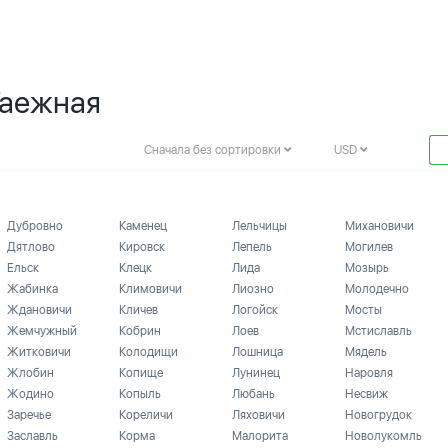
Таежная
Сначала без сортировки
USD
Дубровно
Каменец
Лельчицы
Михановичи
Дятлово
Кировск
Лепель
Могилев
Ельск
Клецк
Лида
Мозырь
Жабинка
Климовичи
Лиозно
Молодечно
Ждановичи
Кличев
Логойск
Мосты
Жемчужный
Кобрин
Лоев
Мстиславль
Житковичи
Колодищи
Лошница
Мядель
Жлобин
Копище
Лунинец
Наровля
Жодино
Копыль
Любань
Несвиж
Заречье
Кореличи
Ляховичи
Новогрудок
Заславль
Корма
Малорита
Новолукомль