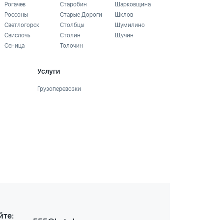
Рогачев
Старобин
Шарковщина
Россоны
Старые Дороги
Шклов
Светлогорск
Столбцы
Шумилино
Свислочь
Столин
Щучин
Сеница
Толочин
Услуги
Грузоперевозки
йте: