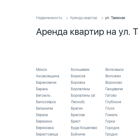
Недвижимость
Аренда квартир
ул. Таежная
Аренда квартир на ул. 
Минск
Большевик
Волковыск
Аксаковщина
Борисов
Воложин
Барановичи
Боровка
Вороново
Барань
Боровляны
Ганцевичи
Бегомль
Боровляны (аг.
Гатово
Белоозёрск
Лесной)
Глубокое
Белыничи
Брагин
Глуск
Береза
Браслав
Гомель
Березино
Брест
Горки
Березовка
Буда-Кошелево
Городок
Берестовица
Буйничи
Гродно