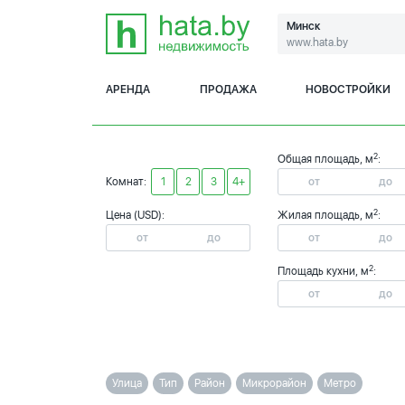
Минск
www.hata.by
АРЕНДА
ПРОДАЖА
НОВОСТРОЙКИ
2
Общая площадь, м
:
Комнат:
1
2
3
4+
2
Цена (USD):
Жилая площадь, м
:
2
Площадь кухни, м
:
Улица
Тип
Район
Микрорайон
Метро