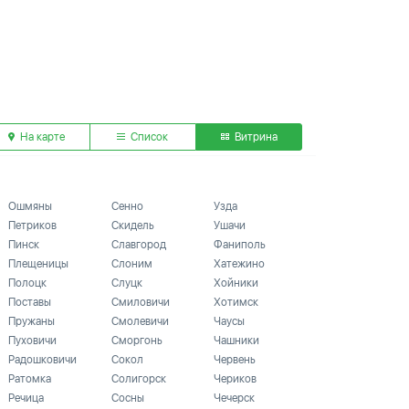
На карте
Список
Витрина
Ошмяны
Сенно
Узда
Петриков
Скидель
Ушачи
Пинск
Славгород
Фаниполь
Плещеницы
Слоним
Хатежино
Полоцк
Слуцк
Хойники
Поставы
Смиловичи
Хотимск
Пружаны
Смолевичи
Чаусы
Пуховичи
Сморгонь
Чашники
Радошковичи
Сокол
Червень
Ратомка
Солигорск
Чериков
Речица
Сосны
Чечерск