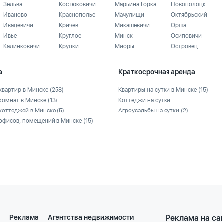
Зельва
Костюковичи
Марьина Горка
Новополоцк
Иваново
Краснополье
Мачулищи
Октябрьский
Ивацевичи
Кричев
Микашевичи
Орша
Ивье
Круглое
Минск
Осиповичи
Калинковичи
Крупки
Миоры
Островец
а
Краткосрочная аренда
квартир в Минске
(258)
Квартиры на сутки в Минске
(15)
комнат в Минске
(13)
Коттеджи на сутки
коттеджей в Минске
(5)
Агроусадьбы на сутки
(2)
офисов, помещений в Минске
(15)
е
Реклама
Агентства недвижимости
Реклама на са