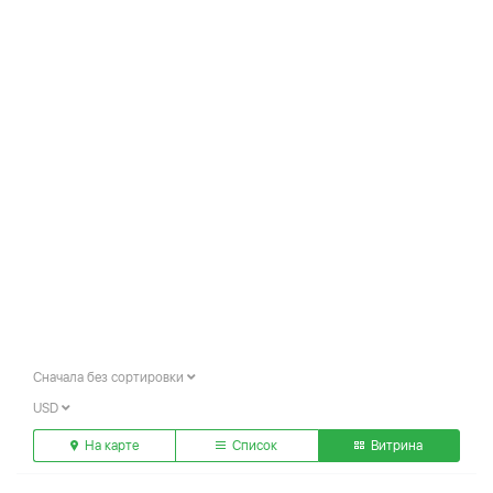
Сначала без сортировки
USD
На карте
Список
Витрина