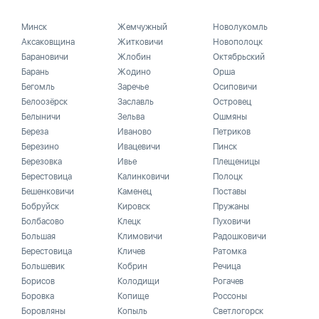
Минск
Жемчужный
Новолукомль
Аксаковщина
Житковичи
Новополоцк
Барановичи
Жлобин
Октябрьский
Барань
Жодино
Орша
Бегомль
Заречье
Осиповичи
Белоозёрск
Заславль
Островец
Белыничи
Зельва
Ошмяны
Береза
Иваново
Петриков
Березино
Ивацевичи
Пинск
Березовка
Ивье
Плещеницы
Берестовица
Калинковичи
Полоцк
Бешенковичи
Каменец
Поставы
Бобруйск
Кировск
Пружаны
Болбасово
Клецк
Пуховичи
Большая
Климовичи
Радошковичи
Берестовица
Кличев
Ратомка
Большевик
Кобрин
Речица
Борисов
Колодищи
Рогачев
Боровка
Копище
Россоны
Боровляны
Копыль
Светлогорск