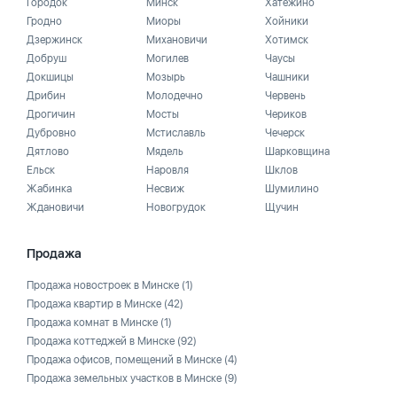
Городок
Минск
Хатежино
Гродно
Миоры
Хойники
Дзержинск
Михановичи
Хотимск
Добруш
Могилев
Чаусы
Докшицы
Мозырь
Чашники
Дрибин
Молодечно
Червень
Дрогичин
Мосты
Чериков
Дубровно
Мстиславль
Чечерск
Дятлово
Мядель
Шарковщина
Ельск
Наровля
Шклов
Жабинка
Несвиж
Шумилино
Ждановичи
Новогрудок
Щучин
Продажа
Продажа новостроек в Минске
(1)
Продажа квартир в Минске
(42)
Продажа комнат в Минске
(1)
Продажа коттеджей в Минске
(92)
Продажа офисов, помещений в Минске
(4)
Продажа земельных участков в Минске
(9)