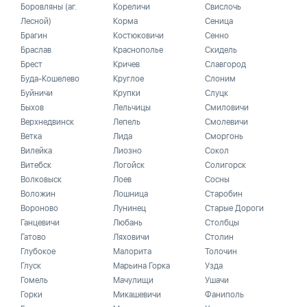
Боровляны (аг.
Кореличи
Свислочь
Лесной)
Корма
Сеница
Брагин
Костюковичи
Сенно
Браслав
Краснополье
Скидель
Брест
Кричев
Славгород
Буда-Кошелево
Круглое
Слоним
Буйничи
Крупки
Слуцк
Быхов
Лельчицы
Смиловичи
Верхнедвинск
Лепель
Смолевичи
Ветка
Лида
Сморгонь
Вилейка
Лиозно
Сокол
Витебск
Логойск
Солигорск
Волковыск
Лоев
Сосны
Воложин
Лошница
Старобин
Вороново
Лунинец
Старые Дороги
Ганцевичи
Любань
Столбцы
Гатово
Ляховичи
Столин
Глубокое
Малорита
Толочин
Глуск
Марьина Горка
Узда
Гомель
Мачулищи
Ушачи
Горки
Микашевичи
Фаниполь