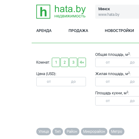
Минск
www.hata.by
АРЕНДА
ПРОДАЖА
НОВОСТРОЙКИ
2
Общая площадь, м
:
Комнат:
1
2
3
4+
2
Цена (USD):
Жилая площадь, м
:
2
Площадь кухни, м
:
Улица
Тип
Район
Микрорайон
Метро