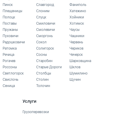
Пинск
Славгород
Фаниполь
Плещеницы
Слоним
Хатежино
Полоцк
Слуцк
Хойники
Поставы
Смиловичи
Хотимск
Пружаны
Смолевичи
Чаусы
Пуховичи
Сморгонь
Чашники
Радошковичи
Сокол
Червень
Ратомка
Солигорск
Чериков
Речица
Сосны
Чечерск
Рогачев
Старобин
Шарковщина
Россоны
Старые Дороги
Шклов
Светлогорск
Столбцы
Шумилино
Свислочь
Столин
Щучин
Сеница
Толочин
Услуги
Грузоперевозки