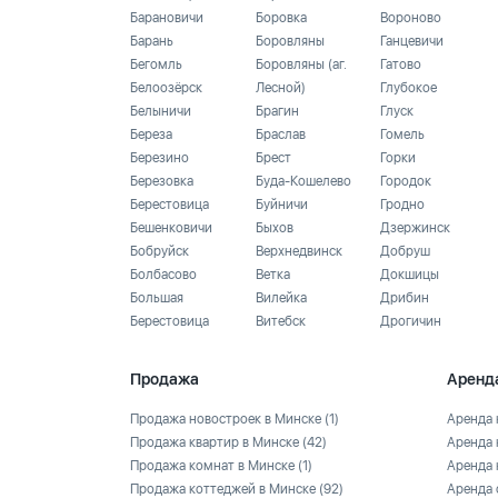
Барановичи
Боровка
Вороново
Барань
Боровляны
Ганцевичи
Бегомль
Боровляны (аг.
Гатово
Белоозёрск
Лесной)
Глубокое
Белыничи
Брагин
Глуск
Береза
Браслав
Гомель
Березино
Брест
Горки
Березовка
Буда-Кошелево
Городок
Берестовица
Буйничи
Гродно
Бешенковичи
Быхов
Дзержинск
Бобруйск
Верхнедвинск
Добруш
Болбасово
Ветка
Докшицы
Большая
Вилейка
Дрибин
Берестовица
Витебск
Дрогичин
Продажа
Аренд
Продажа новостроек в Минске
(1)
Аренда 
Продажа квартир в Минске
(42)
Аренда 
Продажа комнат в Минске
(1)
Аренда 
Продажа коттеджей в Минске
(92)
Аренда 