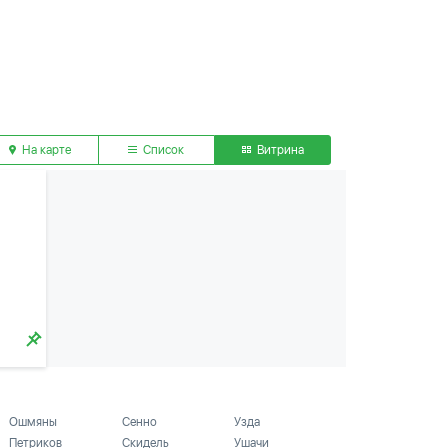
На карте
Список
Витрина
Ошмяны
Сенно
Узда
Петриков
Скидель
Ушачи