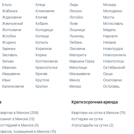
Ельск
Клецк
Лида
Мозырь
Жабинка
Климовичи
Лиозно
Молодечно
Ждановичи
Кличев
Логойск
Мосты
Жемчужный
Кобрин
Лоев
Мстиславль
Житковичи
Колодищи
Лошница
Мядель
Жлобин
Копище
Лунинец
Наровля
Жодино
Копыль
Любань
Несвиж
Заречье
Кореличи
Ляховичи
Новогрудок
Заславль
Корма
Малорита
Новолукомль
Зельва
Костюковичи
Марьина Горка
Новополоцк
Иваново
Краснополье
Мачулищи
Октябрьский
Ивацевичи
Кричев
Микашевичи
Орша
Ивье
Круглое
Минск
Осиповичи
Калинковичи
Крупки
Миоры
Островец
а
Краткосрочная аренда
квартир в Минске
(258)
Квартиры на сутки в Минске
(15)
комнат в Минске
(13)
Коттеджи на сутки
коттеджей в Минске
(5)
Агроусадьбы на сутки
(2)
офисов, помещений в Минске
(15)