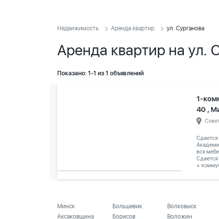
Недвижимость
Аренда квартир
ул. Сурганова
Аренда квартир на ул. 
Показано: 1-1 из 1 объявлений
1-ком
40 , М
Сове
Сдается 
Академия
вся мебе
Сдается 
+ коммун
Минск
Большевик
Волковыск
Аксаковщина
Борисов
Воложин