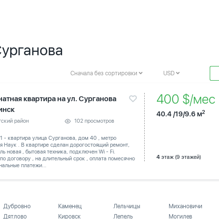
Сурганова
Сначала без сортировки
USD
400 $/мес
натная квартира на ул. Сурганова
инск
2
40.4 /19/9.6 м
тский район
102 просмотров
1 - квартира улица Сурганова, дом 40 , метро
 Наук . В квартире сделан дорогостоящий ремонт,
ль новая , бытовая техника, подключен Wi - Fi.
4
этаж (9 этажей)
по договору , на длительный срок , оплата помесячно
альные платежи...
Дубровно
Каменец
Лельчицы
Михановичи
Дятлово
Кировск
Лепель
Могилев