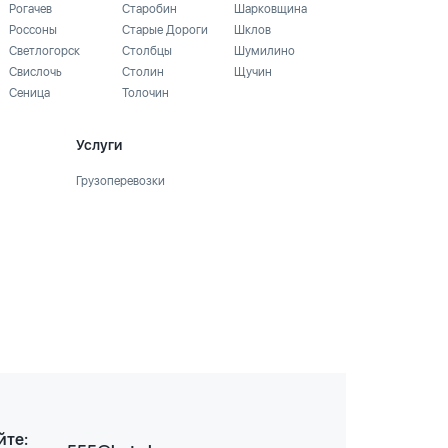
Рогачев
Старобин
Шарковщина
Россоны
Старые Дороги
Шклов
Светлогорск
Столбцы
Шумилино
Свислочь
Столин
Щучин
Сеница
Толочин
Услуги
Грузоперевозки
йте: