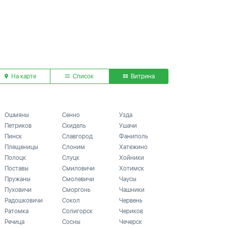
На карте
Список
Витрина
Ошмяны
Сенно
Узда
Петриков
Скидель
Ушачи
Пинск
Славгород
Фаниполь
Плещеницы
Слоним
Хатежино
Полоцк
Слуцк
Хойники
Поставы
Смиловичи
Хотимск
Пружаны
Смолевичи
Чаусы
Пуховичи
Сморгонь
Чашники
Радошковичи
Сокол
Червень
Ратомка
Солигорск
Чериков
Речица
Сосны
Чечерск