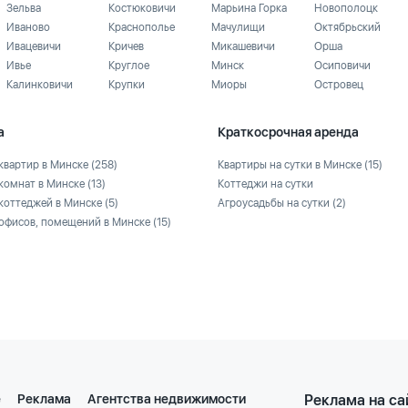
Зельва
Костюковичи
Марьина Горка
Новополоцк
Иваново
Краснополье
Мачулищи
Октябрьский
Ивацевичи
Кричев
Микашевичи
Орша
Ивье
Круглое
Минск
Осиповичи
Калинковичи
Крупки
Миоры
Островец
а
Краткосрочная аренда
квартир в Минске
(258)
Квартиры на сутки в Минске
(15)
комнат в Минске
(13)
Коттеджи на сутки
коттеджей в Минске
(5)
Агроусадьбы на сутки
(2)
офисов, помещений в Минске
(15)
е
Реклама
Агентства недвижимости
Реклама на са