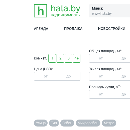
Минск
www.hata.by
АРЕНДА
ПРОДАЖА
НОВОСТРОЙКИ
2
Общая площадь, м
:
Комнат:
1
2
3
4+
2
Цена (USD):
Жилая площадь, м
:
2
Площадь кухни, м
:
Улица
Тип
Район
Микрорайон
Метро