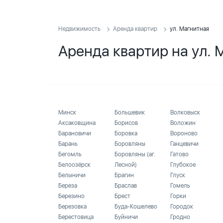
Недвижимость
Аренда квартир
ул. Магнитная
Аренда квартир на ул. 
Минск
Большевик
Волковыск
Аксаковщина
Борисов
Воложин
Барановичи
Боровка
Вороново
Барань
Боровляны
Ганцевичи
Бегомль
Боровляны (аг.
Гатово
Белоозёрск
Лесной)
Глубокое
Белыничи
Брагин
Глуск
Береза
Браслав
Гомель
Березино
Брест
Горки
Березовка
Буда-Кошелево
Городок
Берестовица
Буйничи
Гродно