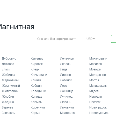
Магнитная
Сначала без сортировки
USD
Дубровно
Каменец
Лельчицы
Михановичи
Дятлово
Кировск
Лепель
Могилев
Ельск
Клецк
Лида
Мозырь
Жабинка
Климовичи
Лиозно
Молодечно
Ждановичи
Кличев
Логойск
Мосты
Жемчужный
Кобрин
Лоев
Мстиславль
Житковичи
Колодищи
Лошница
Мядель
Жлобин
Копище
Лунинец
Наровля
Жодино
Копыль
Любань
Несвиж
Заречье
Кореличи
Ляховичи
Новогрудок
Заславль
Корма
Малорита
Новолукомль