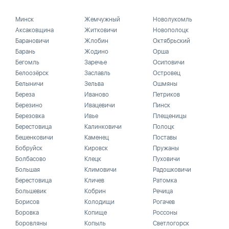
Минск
Жемчужный
Новолукомль
Аксаковщина
Житковичи
Новополоцк
Барановичи
Жлобин
Октябрьский
Барань
Жодино
Орша
Бегомль
Заречье
Осиповичи
Белоозёрск
Заславль
Островец
Белыничи
Зельва
Ошмяны
Береза
Иваново
Петриков
Березино
Ивацевичи
Пинск
Березовка
Ивье
Плещеницы
Берестовица
Калинковичи
Полоцк
Бешенковичи
Каменец
Поставы
Бобруйск
Кировск
Пружаны
Болбасово
Клецк
Пуховичи
Большая
Климовичи
Радошковичи
Берестовица
Кличев
Ратомка
Большевик
Кобрин
Речица
Борисов
Колодищи
Рогачев
Боровка
Копище
Россоны
Боровляны
Копыль
Светлогорск