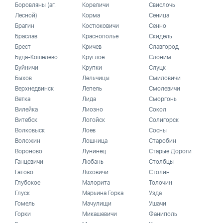
Боровляны (аг.
Кореличи
Свислочь
Лесной)
Корма
Сеница
Брагин
Костюковичи
Сенно
Браслав
Краснополье
Скидель
Брест
Кричев
Славгород
Буда-Кошелево
Круглое
Слоним
Буйничи
Крупки
Слуцк
Быхов
Лельчицы
Смиловичи
Верхнедвинск
Лепель
Смолевичи
Ветка
Лида
Сморгонь
Вилейка
Лиозно
Сокол
Витебск
Логойск
Солигорск
Волковыск
Лоев
Сосны
Воложин
Лошница
Старобин
Вороново
Лунинец
Старые Дороги
Ганцевичи
Любань
Столбцы
Гатово
Ляховичи
Столин
Глубокое
Малорита
Толочин
Глуск
Марьина Горка
Узда
Гомель
Мачулищи
Ушачи
Горки
Микашевичи
Фаниполь