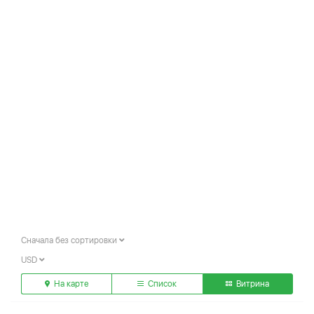
Сначала без сортировки
USD
На карте
Список
Витрина