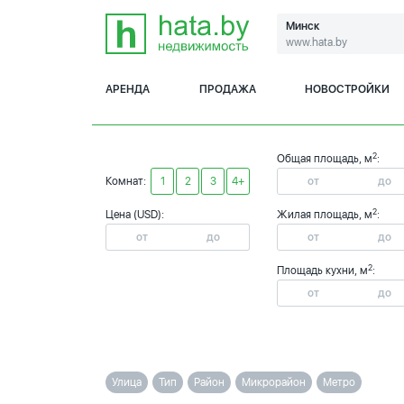
Минск
www.hata.by
АРЕНДА
ПРОДАЖА
НОВОСТРОЙКИ
2
Общая площадь, м
:
Комнат:
1
2
3
4+
2
Цена (USD):
Жилая площадь, м
:
2
Площадь кухни, м
:
Улица
Тип
Район
Микрорайон
Метро