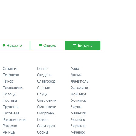
На карте
Список
Витрина
Ошмяны
Сенно
Узда
Петриков
Скидель
Ушачи
Пинск
Славгород
Фаниполь
Плещеницы
Слоним
Хатежино
Полоцк
Слуцк
Хойники
Поставы
Смиловичи
Хотимск
Пружаны
Смолевичи
Чаусы
Пуховичи
Сморгонь
Чашники
Радошковичи
Сокол
Червень
Ратомка
Солигорск
Чериков
Речица
Сосны
Чечерск