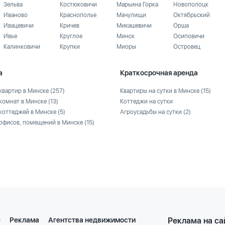
Зельва
Костюковичи
Марьина Горка
Новополоцк
Иваново
Краснополье
Мачулищи
Октябрьский
Ивацевичи
Кричев
Микашевичи
Орша
Ивье
Круглое
Минск
Осиповичи
Калинковичи
Крупки
Миоры
Островец
а
Краткосрочная аренда
квартир в Минске
(257)
Квартиры на сутки в Минске
(15)
комнат в Минске
(13)
Коттеджи на сутки
коттеджей в Минске
(5)
Агроусадьбы на сутки
(2)
офисов, помещений в Минске
(15)
е
Реклама
Агентства недвижимости
Реклама на са