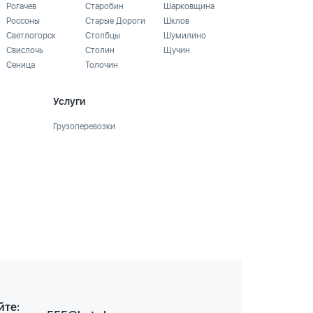
Рогачев
Старобин
Шарковщина
Россоны
Старые Дороги
Шклов
Светлогорск
Столбцы
Шумилино
Свислочь
Столин
Щучин
Сеница
Толочин
Услуги
Грузоперевозки
йте: