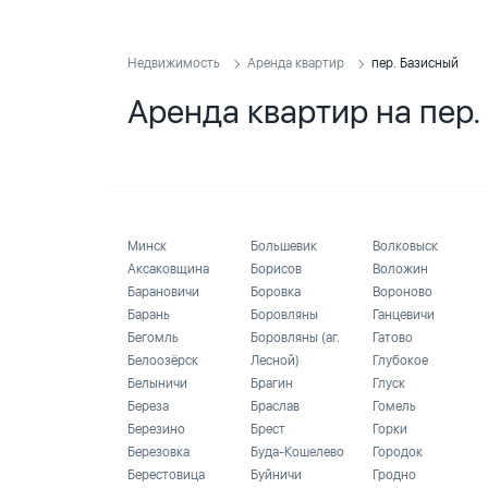
Недвижимость
Аренда квартир
пер. Базисный
Аренда квартир на пер
Минск
Большевик
Волковыск
Аксаковщина
Борисов
Воложин
Барановичи
Боровка
Вороново
Барань
Боровляны
Ганцевичи
Бегомль
Боровляны (аг.
Гатово
Белоозёрск
Лесной)
Глубокое
Белыничи
Брагин
Глуск
Береза
Браслав
Гомель
Березино
Брест
Горки
Березовка
Буда-Кошелево
Городок
Берестовица
Буйничи
Гродно