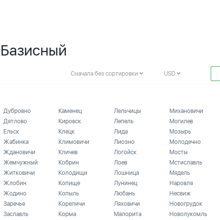
. Базисный
Сначала без сортировки
USD
Дубровно
Каменец
Лельчицы
Михановичи
Дятлово
Кировск
Лепель
Могилев
Ельск
Клецк
Лида
Мозырь
Жабинка
Климовичи
Лиозно
Молодечно
Ждановичи
Кличев
Логойск
Мосты
Жемчужный
Кобрин
Лоев
Мстиславль
Житковичи
Колодищи
Лошница
Мядель
Жлобин
Копище
Лунинец
Наровля
Жодино
Копыль
Любань
Несвиж
Заречье
Кореличи
Ляховичи
Новогрудок
Заславль
Корма
Малорита
Новолукомль