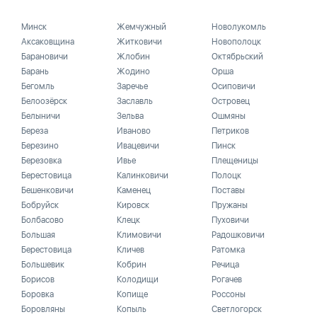
Минск
Жемчужный
Новолукомль
Аксаковщина
Житковичи
Новополоцк
Барановичи
Жлобин
Октябрьский
Барань
Жодино
Орша
Бегомль
Заречье
Осиповичи
Белоозёрск
Заславль
Островец
Белыничи
Зельва
Ошмяны
Береза
Иваново
Петриков
Березино
Ивацевичи
Пинск
Березовка
Ивье
Плещеницы
Берестовица
Калинковичи
Полоцк
Бешенковичи
Каменец
Поставы
Бобруйск
Кировск
Пружаны
Болбасово
Клецк
Пуховичи
Большая
Климовичи
Радошковичи
Берестовица
Кличев
Ратомка
Большевик
Кобрин
Речица
Борисов
Колодищи
Рогачев
Боровка
Копище
Россоны
Боровляны
Копыль
Светлогорск