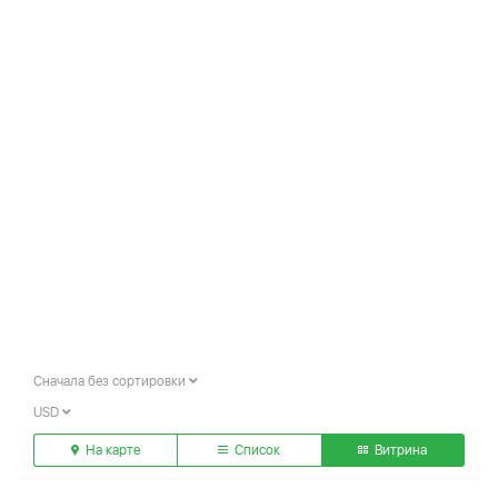
Сначала без сортировки
USD
На карте
Список
Витрина