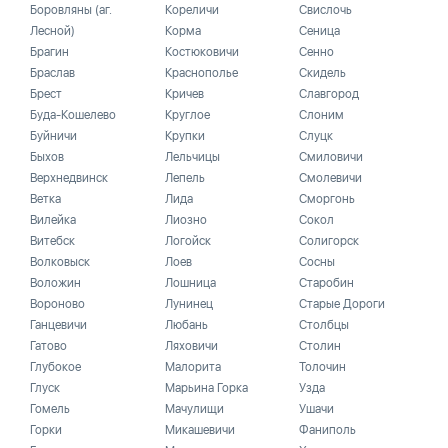
Боровляны (аг.
Кореличи
Свислочь
Лесной)
Корма
Сеница
Брагин
Костюковичи
Сенно
Браслав
Краснополье
Скидель
Брест
Кричев
Славгород
Буда-Кошелево
Круглое
Слоним
Буйничи
Крупки
Слуцк
Быхов
Лельчицы
Смиловичи
Верхнедвинск
Лепель
Смолевичи
Ветка
Лида
Сморгонь
Вилейка
Лиозно
Сокол
Витебск
Логойск
Солигорск
Волковыск
Лоев
Сосны
Воложин
Лошница
Старобин
Вороново
Лунинец
Старые Дороги
Ганцевичи
Любань
Столбцы
Гатово
Ляховичи
Столин
Глубокое
Малорита
Толочин
Глуск
Марьина Горка
Узда
Гомель
Мачулищи
Ушачи
Горки
Микашевичи
Фаниполь