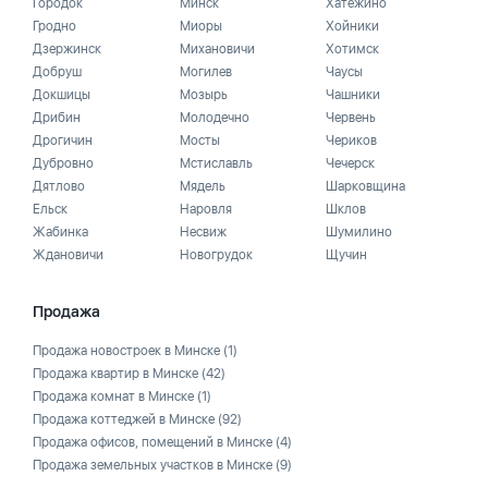
Городок
Минск
Хатежино
Гродно
Миоры
Хойники
Дзержинск
Михановичи
Хотимск
Добруш
Могилев
Чаусы
Докшицы
Мозырь
Чашники
Дрибин
Молодечно
Червень
Дрогичин
Мосты
Чериков
Дубровно
Мстиславль
Чечерск
Дятлово
Мядель
Шарковщина
Ельск
Наровля
Шклов
Жабинка
Несвиж
Шумилино
Ждановичи
Новогрудок
Щучин
Продажа
Продажа новостроек в Минске
(1)
Продажа квартир в Минске
(42)
Продажа комнат в Минске
(1)
Продажа коттеджей в Минске
(92)
Продажа офисов, помещений в Минске
(4)
Продажа земельных участков в Минске
(9)