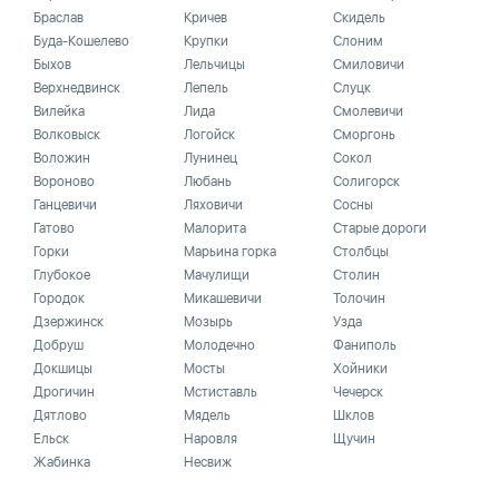
Браслав
Кричев
Скидель
Буда-Кошелево
Крупки
Слоним
Быхов
Лельчицы
Смиловичи
Верхнедвинск
Лепель
Слуцк
Вилейка
Лида
Смолевичи
Волковыск
Логойск
Сморгонь
Воложин
Лунинец
Сокол
Вороново
Любань
Солигорск
Ганцевичи
Ляховичи
Сосны
Гатово
Малорита
Старые дороги
Горки
Марьина горка
Столбцы
Глубокое
Мачулищи
Столин
Городок
Микашевичи
Толочин
Дзержинск
Мозырь
Узда
Добруш
Молодечно
Фаниполь
Докшицы
Мосты
Хойники
Дрогичин
Мстиставль
Чечерск
Дятлово
Мядель
Шклов
Ельск
Наровля
Щучин
Жабинка
Несвиж