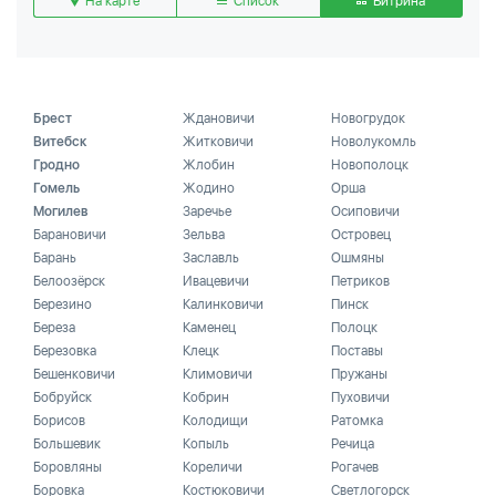
На карте
Список
Витрина
Брест
Ждановичи
Новогрудок
Витебск
Житковичи
Новолукомль
Гродно
Жлобин
Новополоцк
Гомель
Жодино
Орша
Могилев
Заречье
Осиповичи
Барановичи
Зельва
Островец
Барань
Заславль
Ошмяны
Белоозёрск
Ивацевичи
Петриков
Березино
Калинковичи
Пинск
Береза
Каменец
Полоцк
Березовка
Клецк
Поставы
Бешенковичи
Климовичи
Пружаны
Бобруйск
Кобрин
Пуховичи
Борисов
Колодищи
Ратомка
Большевик
Копыль
Речица
Боровляны
Кореличи
Рогачев
Боровка
Костюковичи
Светлогорск