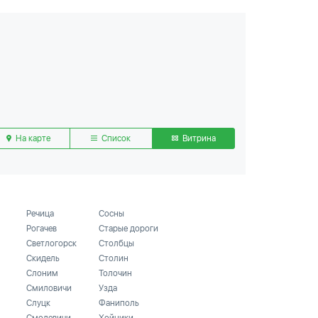
На карте
Список
Витрина
Речица
Сосны
Рогачев
Старые дороги
Светлогорск
Столбцы
Скидель
Столин
Слоним
Толочин
Смиловичи
Узда
Слуцк
Фаниполь