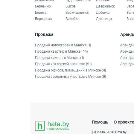
Белоозёрск
Буда-Кошелево
Городок
Жод
Березино
Быхов
Дзержинск
Зар
Береза
Верхнедвинск
Добруш
Зел
Березовка
Вилейка
Докшицы
Зас
Продажа
Аренд
Продажа новостроек в Минске
(1)
Аренда 
Продажа квартир в Минске
(44)
Аренда 
Продажа комнат в Минске
(1)
Аренда 
Продажа коттеджей в Минске
(91)
Аренда 
Продажа офисов, помещений в Минске
(4)
Продажа земельных участков в Минске
(9)
Помощь
О проект
(C) 2006-2026 Hata.by