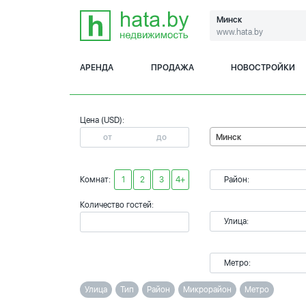
Минск
www.hata.by
АРЕНДА
ПРОДАЖА
НОВОСТРОЙКИ
Цена (USD):
Минск
Комнат:
1
2
3
4+
Район:
Количество гостей:
Улица:
Метро:
Улица
Тип
Район
Микрорайон
Метро