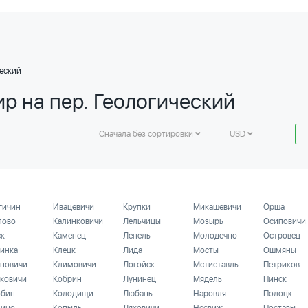
ческий
р на пер. Геологический
Сначала без сортировки
USD
гичин
Ивацевичи
Крупки
Микашевичи
Орша
лово
Калинковичи
Лельчицы
Мозырь
Осиповичи
ск
Каменец
Лепель
Молодечно
Островец
инка
Клецк
Лида
Мосты
Ошмяны
новичи
Климовичи
Логойск
Мстиставль
Петриков
ковичи
Кобрин
Лунинец
Мядель
Пинск
бин
Колодищи
Любань
Наровля
Полоцк