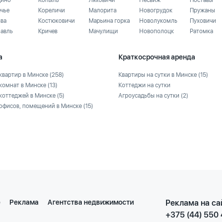
ино
Копыль
Ляховичи
Несвиж
Поставы
ечье
Кореличи
Малорита
Новогрудок
Пружаны
ьва
Костюковичи
Марьина горка
Новолукомль
Пуховичи
лавль
Кричев
Мачулищи
Новополоцк
Ратомка
а
Краткосрочная аренда
квартир в Минске
(258)
Квартиры на сутки в Минске
(15)
комнат в Минске
(13)
Коттеджи на сутки
коттеджей в Минске
(5)
Агроусадьбы на сутки
(2)
офисов, помещений в Минске
(15)
е
Реклама
Агентства недвижимости
Реклама на са
+375 (44) 550