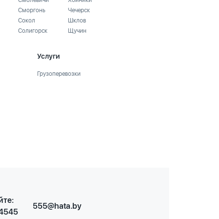
Смолевичи
Хойники
Сморгонь
Чечерск
Сокол
Шклов
Солигорск
Щучин
Услуги
Грузоперевозки
йте:
555@hata.by
 4545