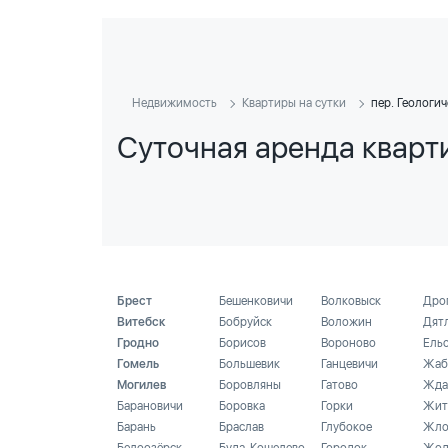
Недвижимость
Квартиры на сутки
пер. Геологи
Суточная аренда кварти
Брест
Бешенковичи
Волковыск
Дро
Витебск
Бобруйск
Воложин
Дят
Гродно
Борисов
Вороново
Ель
Гомель
Большевик
Ганцевичи
Жаб
Могилев
Боровляны
Гатово
Жда
Барановичи
Боровка
Горки
Жит
Барань
Браслав
Глубокое
Жло