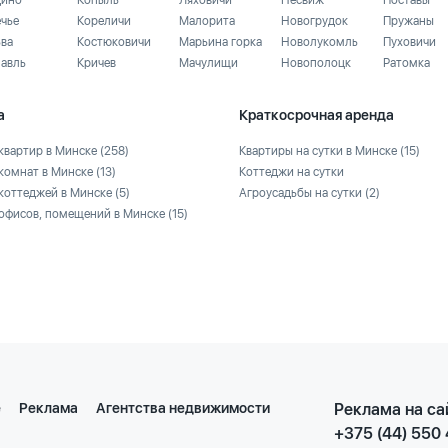
ино
Копыль
Ляховичи
Несвиж
Поставы
ечье
Кореличи
Малорита
Новогрудок
Пружаны
ьва
Костюковичи
Марьина горка
Новолукомль
Пуховичи
лавль
Кричев
Мачулищи
Новополоцк
Ратомка
а
Краткосрочная аренда
квартир в Минске
(258)
Квартиры на сутки в Минске
(15)
комнат в Минске
(13)
Коттеджи на сутки
коттеджей в Минске
(5)
Агроусадьбы на сутки
(2)
офисов, помещений в Минске
(15)
е
Реклама
Агентства недвижимости
Реклама на са
+375 (44) 550