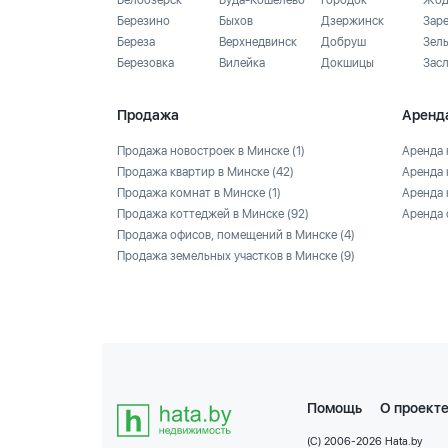
Белоозёрск
Буда-Кошелево
Городок
Жод
Березино
Быхов
Дзержинск
Зар
Береза
Верхнедвинск
Добруш
Зел
Березовка
Вилейка
Докшицы
Зас
Продажа
Аренд
Продажа новостроек в Минске
(1)
Аренда 
Продажа квартир в Минске
(42)
Аренда 
Продажа комнат в Минске
(1)
Аренда 
Продажа коттеджей в Минске
(92)
Аренда 
Продажа офисов, помещений в Минске
(4)
Продажа земельных участков в Минске
(9)
Помощь
О проект
(C) 2006-2026 Hata.by