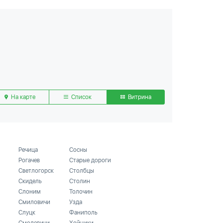
На карте
Список
Витрина
Речица
Сосны
Рогачев
Старые дороги
Светлогорск
Столбцы
Скидель
Столин
Слоним
Толочин
Смиловичи
Узда
Слуцк
Фаниполь