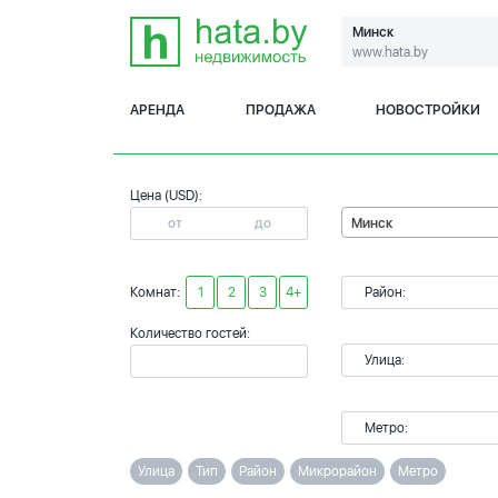
Минск
www.hata.by
АРЕНДА
ПРОДАЖА
НОВОСТРОЙКИ
Цена (USD):
Минск
Комнат:
1
2
3
4+
Район:
Количество гостей:
Улица:
Метро:
Улица
Тип
Район
Микрорайон
Метро