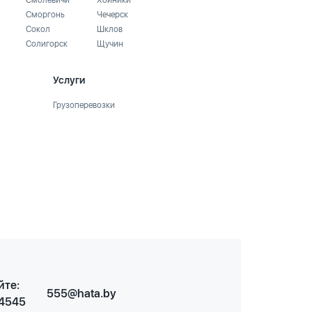
Смолевичи
Хойники
Сморгонь
Чечерск
Сокол
Шклов
Солигорск
Щучин
Услуги
Грузоперевозки
йте:
555@hata.by
 4545