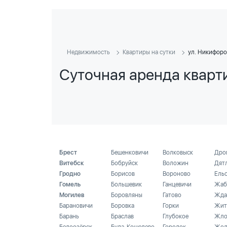
Недвижимость
Квартиры на сутки
ул. Никифоро
Суточная аренда кварт
Брест
Бешенковичи
Волковыск
Дро
Витебск
Бобруйск
Воложин
Дят
Гродно
Борисов
Вороново
Ель
Гомель
Большевик
Ганцевичи
Жаб
Могилев
Боровляны
Гатово
Жда
Барановичи
Боровка
Горки
Жит
Барань
Браслав
Глубокое
Жло