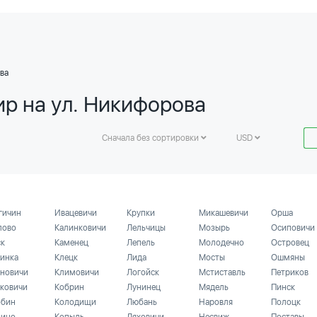
ва
ир на ул. Никифорова
Сначала без сортировки
USD
гичин
Ивацевичи
Крупки
Микашевичи
Орша
лово
Калинковичи
Лельчицы
Мозырь
Осиповичи
ск
Каменец
Лепель
Молодечно
Островец
инка
Клецк
Лида
Мосты
Ошмяны
новичи
Климовичи
Логойск
Мстиставль
Петриков
ковичи
Кобрин
Лунинец
Мядель
Пинск
бин
Колодищи
Любань
Наровля
Полоцк