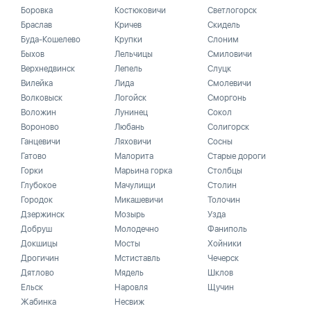
Боровка
Костюковичи
Светлогорск
Браслав
Кричев
Скидель
Буда-Кошелево
Крупки
Слоним
Быхов
Лельчицы
Смиловичи
Верхнедвинск
Лепель
Слуцк
Вилейка
Лида
Смолевичи
Волковыск
Логойск
Сморгонь
Воложин
Лунинец
Сокол
Вороново
Любань
Солигорск
Ганцевичи
Ляховичи
Сосны
Гатово
Малорита
Старые дороги
Горки
Марьина горка
Столбцы
Глубокое
Мачулищи
Столин
Городок
Микашевичи
Толочин
Дзержинск
Мозырь
Узда
Добруш
Молодечно
Фаниполь
Докшицы
Мосты
Хойники
Дрогичин
Мстиставль
Чечерск
Дятлово
Мядель
Шклов
Ельск
Наровля
Щучин
Жабинка
Несвиж