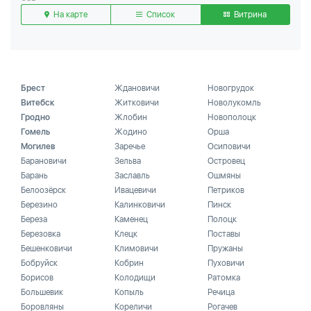
На карте
Список
Витрина
Брест
Ждановичи
Новогрудок
Витебск
Житковичи
Новолукомль
Гродно
Жлобин
Новополоцк
Гомель
Жодино
Орша
Могилев
Заречье
Осиповичи
Барановичи
Зельва
Островец
Барань
Заславль
Ошмяны
Белоозёрск
Ивацевичи
Петриков
Березино
Калинковичи
Пинск
Береза
Каменец
Полоцк
Березовка
Клецк
Поставы
Бешенковичи
Климовичи
Пружаны
Бобруйск
Кобрин
Пуховичи
Борисов
Колодищи
Ратомка
Большевик
Копыль
Речица
Боровляны
Кореличи
Рогачев