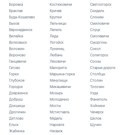
Боровка
Костюковичи
Светлогорск
Браслав
Кричев
Скидель
Буда-Кошелево
Крупки
Слоним
Быхов
Лельчицы
Смиловичи
Верхнедвинск
Лепель
Слуцк
Вилейка
Лида
Смолевичи
Волковыск
Логойск
Сморгонь
Воложин
Лунинец
Сокол
Вороново
Любань
Солигорск
Ганцевичи
Ляховичи
Сосны
Гатово
Малорита
Старые дороги
Горки
Марьина горка
Столбцы
Глубокое
Мачулищи
Столин
Городок
Микашевичи
Толочин
Дзержинск
Мозырь
Узда
Добруш
Молодечно
Фаниполь
Докшицы
Мосты
Хойники
Дрогичин
Мстиставль
Чечерск
Дятлово
Мядель
Шклов
Ельск
Наровля
Щучин
Жабинка
Несвиж