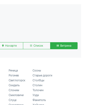
На карте
Список
Витрина
Речица
Сосны
Рогачев
Старые дороги
Светлогорск
Столбцы
Скидель
Столин
Слоним
Толочин
Смиловичи
Узда
Слуцк
Фаниполь