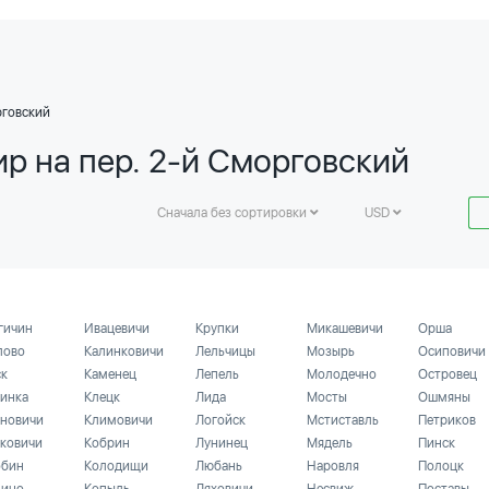
рговский
р на пер. 2-й Сморговский
Сначала без сортировки
USD
гичин
Ивацевичи
Крупки
Микашевичи
Орша
лово
Калинковичи
Лельчицы
Мозырь
Осиповичи
ск
Каменец
Лепель
Молодечно
Островец
инка
Клецк
Лида
Мосты
Ошмяны
новичи
Климовичи
Логойск
Мстиставль
Петриков
ковичи
Кобрин
Лунинец
Мядель
Пинск
бин
Колодищи
Любань
Наровля
Полоцк