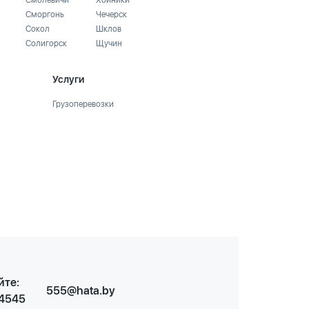
Смолевичи
Хойники
Сморгонь
Чечерск
Сокол
Шклов
Солигорск
Щучин
Услуги
Грузоперевозки
йте:
555@hata.by
 4545