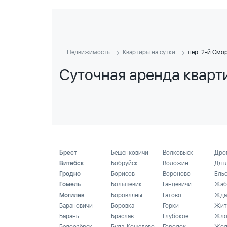
Недвижимость
Квартиры на сутки
пер. 2-й Смо
Суточная аренда кварти
Брест
Бешенковичи
Волковыск
Дро
Витебск
Бобруйск
Воложин
Дят
Гродно
Борисов
Вороново
Ель
Гомель
Большевик
Ганцевичи
Жаб
Могилев
Боровляны
Гатово
Жда
Барановичи
Боровка
Горки
Жит
Барань
Браслав
Глубокое
Жло