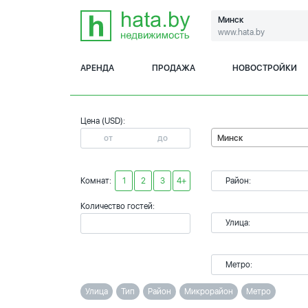
Минск
www.hata.by
АРЕНДА
ПРОДАЖА
НОВОСТРОЙКИ
Цена (USD):
Минск
Комнат:
1
2
3
4+
Район:
Количество гостей:
Улица:
Метро:
Улица
Тип
Район
Микрорайон
Метро