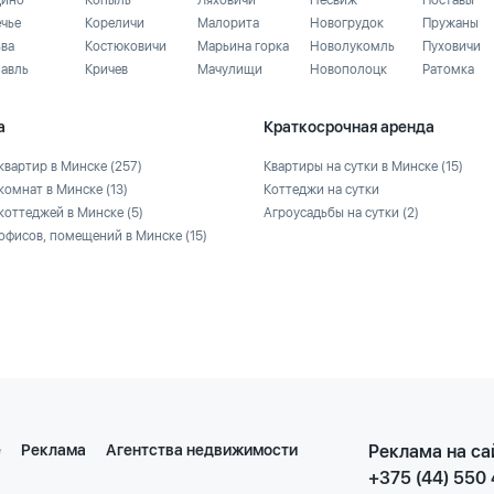
ино
Копыль
Ляховичи
Несвиж
Поставы
ечье
Кореличи
Малорита
Новогрудок
Пружаны
ьва
Костюковичи
Марьина горка
Новолукомль
Пуховичи
лавль
Кричев
Мачулищи
Новополоцк
Ратомка
а
Краткосрочная аренда
квартир в Минске
(257)
Квартиры на сутки в Минске
(15)
комнат в Минске
(13)
Коттеджи на сутки
коттеджей в Минске
(5)
Агроусадьбы на сутки
(2)
офисов, помещений в Минске
(15)
е
Реклама
Агентства недвижимости
Реклама на са
+375 (44) 550