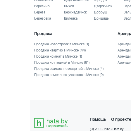
Белоозёрск
Буда-Кошелево
Городок
Жод
Березино
Быхов
Дзержинск
Зар
Береза
Верхнедвинск
Добруш
Зел
Березовка
Вилейка
Докшицы
Зас
Продажа
Аренд
Продажа новостроек в Минске
(1)
Аренда 
Продажа квартир в Минске
(44)
Аренда 
Продажа комнат в Минске
(1)
Аренда 
Продажа коттеджей в Минске
(91)
Аренда 
Продажа офисов, помещений в Минске
(4)
Продажа земельных участков в Минске
(9)
Помощь
О проект
(C) 2006-2026 Hata.by