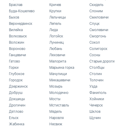
Браслав
Кричев
Скидель
Буда-Кошелево
Крупки
Слоним
Быхов
Лельчицы
Смиловичи
Верхнедвинск
Лепель
Слуцк
Вилейка
Лида
Смолевичи
Волковыск
Логойск
Сморгонь
Воложин
Лунинец
Сокол
Вороново
Любань
Солигорск
Ганцевичи
Ляховичи
Сосны
Гатово
Малорита
Старые дороги
Горки
Марьина горка
Столбцы
Глубокое
Мачулищи
Столин
Городок
Микашевичи
Толочин
Дзержинск
Мозырь
Узда
Добруш
Молодечно
Фаниполь
Докшицы
Мосты
Хойники
Дрогичин
Мстиставль
Чечерск
Дятлово
Мядель
Шклов
Ельск
Наровля
Щучин
Жабинка
Несвиж