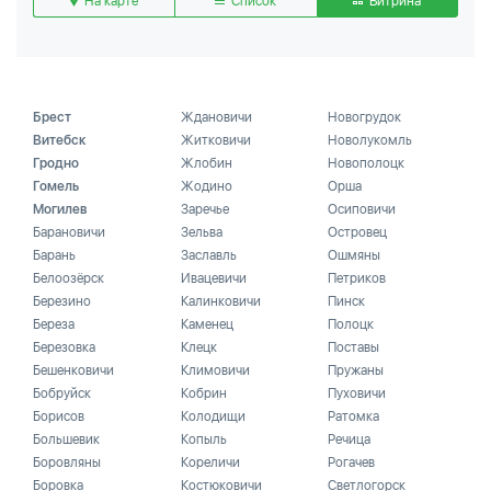
На карте
Список
Витрина
Брест
Ждановичи
Новогрудок
Витебск
Житковичи
Новолукомль
Гродно
Жлобин
Новополоцк
Гомель
Жодино
Орша
Могилев
Заречье
Осиповичи
Барановичи
Зельва
Островец
Барань
Заславль
Ошмяны
Белоозёрск
Ивацевичи
Петриков
Березино
Калинковичи
Пинск
Береза
Каменец
Полоцк
Березовка
Клецк
Поставы
Бешенковичи
Климовичи
Пружаны
Бобруйск
Кобрин
Пуховичи
Борисов
Колодищи
Ратомка
Большевик
Копыль
Речица
Боровляны
Кореличи
Рогачев
Боровка
Костюковичи
Светлогорск