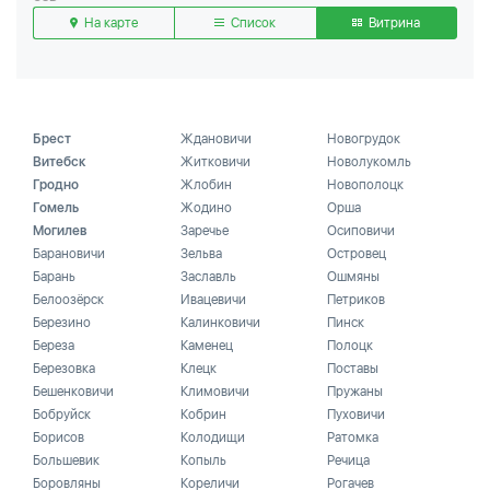
На карте
Список
Витрина
Брест
Ждановичи
Новогрудок
Витебск
Житковичи
Новолукомль
Гродно
Жлобин
Новополоцк
Гомель
Жодино
Орша
Могилев
Заречье
Осиповичи
Барановичи
Зельва
Островец
Барань
Заславль
Ошмяны
Белоозёрск
Ивацевичи
Петриков
Березино
Калинковичи
Пинск
Береза
Каменец
Полоцк
Березовка
Клецк
Поставы
Бешенковичи
Климовичи
Пружаны
Бобруйск
Кобрин
Пуховичи
Борисов
Колодищи
Ратомка
Большевик
Копыль
Речица
Боровляны
Кореличи
Рогачев