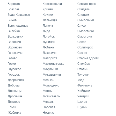
Боровка
Костюковичи
Светлогорск
Браслав
Кричев
Скидель
Буда-Кошелево
Крупки
Слоним
Быхов
Лельчицы
Смиловичи
Верхнедвинск
Лепель
Слуцк
Вилейка
Лида
Смолевичи
Волковыск
Логойск
Сморгонь
Воложин
Лунинец
Сокол
Вороново
Любань
Солигорск
Ганцевичи
Ляховичи
Сосны
Гатово
Малорита
Старые дороги
Горки
Марьина горка
Столбцы
Глубокое
Мачулищи
Столин
Городок
Микашевичи
Толочин
Дзержинск
Мозырь
Узда
Добруш
Молодечно
Фаниполь
Докшицы
Мосты
Хойники
Дрогичин
Мстиставль
Чечерск
Дятлово
Мядель
Шклов
Ельск
Наровля
Щучин
Жабинка
Несвиж