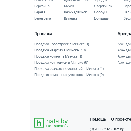
Белоозёрск
Буда-Кошелево
Городок
Жод
Березино
Быхов
Дзержинск
Зар
Береза
Верхнедвинск
Добруш
Зел
Березовка
Вилейка
Докшицы
Зас
Продажа
Аренд
Продажа новостроек в Минске
(1)
Аренда 
Продажа квартир в Минске
(40)
Аренда 
Продажа комнат в Минске
(1)
Аренда 
Продажа коттеджей в Минске
(91)
Аренда 
Продажа офисов, помещений в Минске
(4)
Продажа земельных участков в Минске
(9)
Помощь
О проект
(C) 2006-2026 Hata.by