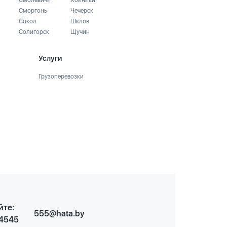
Смолевичи
Хойники
Сморгонь
Чечерск
Сокол
Шклов
Солигорск
Щучин
Услуги
Грузоперевозки
йте:
555@hata.by
 4545