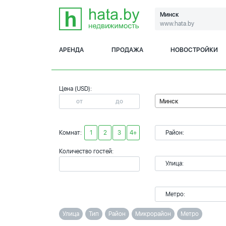
Минск
www.hata.by
АРЕНДА
ПРОДАЖА
НОВОСТРОЙКИ
Цена (USD):
Минск
Комнат:
1
2
3
4+
Район:
Количество гостей:
Улица:
Метро:
Улица
Тип
Район
Микрорайон
Метро