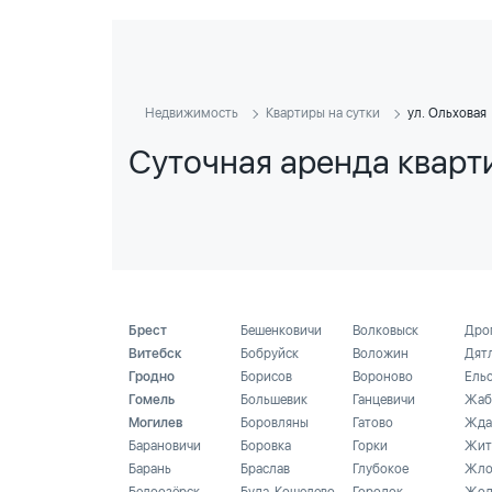
Недвижимость
Квартиры на сутки
ул. Ольховая
Суточная аренда кварти
Брест
Бешенковичи
Волковыск
Дро
Витебск
Бобруйск
Воложин
Дят
Гродно
Борисов
Вороново
Ель
Гомель
Большевик
Ганцевичи
Жаб
Могилев
Боровляны
Гатово
Жда
Барановичи
Боровка
Горки
Жит
Барань
Браслав
Глубокое
Жло