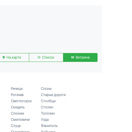
На карте
Список
Витрина
Речица
Сосны
Рогачев
Старые дороги
Светлогорск
Столбцы
Скидель
Столин
Слоним
Толочин
Смиловичи
Узда
Слуцк
Фаниполь