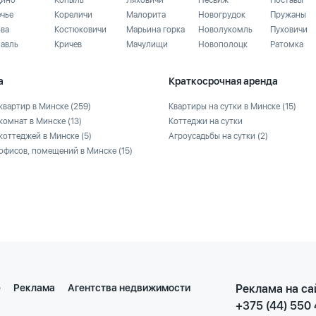
ино
Копыль
Ляховичи
Несвиж
Поставы
ечье
Кореличи
Малорита
Новогрудок
Пружаны
ьва
Костюковичи
Марьина горка
Новолукомль
Пуховичи
лавль
Кричев
Мачулищи
Новополоцк
Ратомка
а
Краткосрочная аренда
квартир в Минске
(259)
Квартиры на сутки в Минске
(15)
комнат в Минске
(13)
Коттеджи на сутки
коттеджей в Минске
(5)
Агроусадьбы на сутки
(2)
офисов, помещений в Минске
(15)
е
Реклама
Агентства недвижимости
Реклама на са
+375 (44) 550