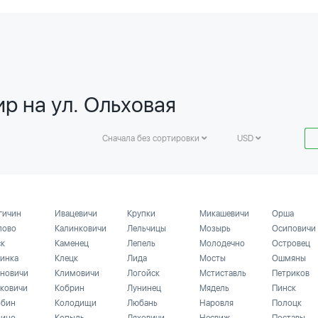
р на ул. Ольховая
Сначала без сортировки
USD
гичин
Ивацевичи
Крупки
Микашевичи
Орша
лово
Калинковичи
Лельчицы
Мозырь
Осиповичи
ск
Каменец
Лепель
Молодечно
Островец
инка
Клецк
Лида
Мосты
Ошмяны
новичи
Климовичи
Логойск
Мстиставль
Петриков
ковичи
Кобрин
Лунинец
Мядель
Пинск
бин
Колодищи
Любань
Наровля
Полоцк