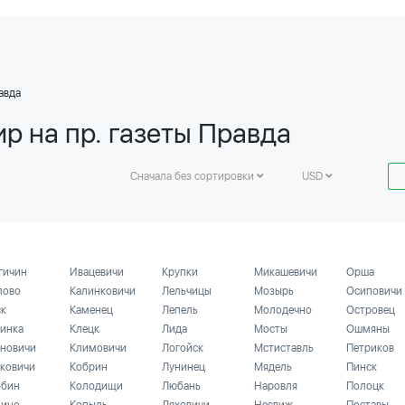
авда
р на пр. газеты Правда
Сначала без сортировки
USD
гичин
Ивацевичи
Крупки
Микашевичи
Орша
лово
Калинковичи
Лельчицы
Мозырь
Осиповичи
ск
Каменец
Лепель
Молодечно
Островец
инка
Клецк
Лида
Мосты
Ошмяны
новичи
Климовичи
Логойск
Мстиставль
Петриков
ковичи
Кобрин
Лунинец
Мядель
Пинск
бин
Колодищи
Любань
Наровля
Полоцк