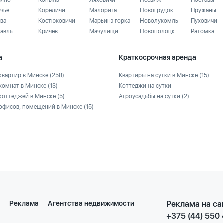
ино
Копыль
Ляховичи
Несвиж
Поставы
ечье
Кореличи
Малорита
Новогрудок
Пружаны
ьва
Костюковичи
Марьина горка
Новолукомль
Пуховичи
лавль
Кричев
Мачулищи
Новополоцк
Ратомка
а
Краткосрочная аренда
квартир в Минске
(258)
Квартиры на сутки в Минске
(15)
комнат в Минске
(13)
Коттеджи на сутки
коттеджей в Минске
(5)
Агроусадьбы на сутки
(2)
офисов, помещений в Минске
(15)
е
Реклама
Агентства недвижимости
Реклама на са
+375 (44) 550