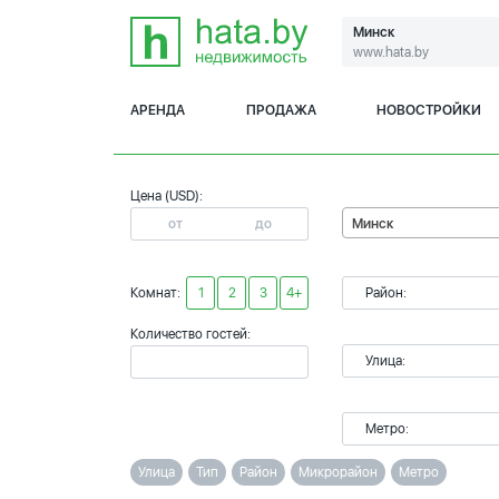
Минск
www.hata.by
АРЕНДА
ПРОДАЖА
НОВОСТРОЙКИ
Цена (USD):
Минск
Комнат:
1
2
3
4+
Район:
Количество гостей:
Улица:
Метро:
Улица
Тип
Район
Микрорайон
Метро