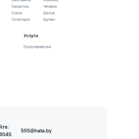
Смолевичи
Хойники
Сморгонь
Чечерск
Сокол
Шклов
Солигорск
Щучин
Услуги
Грузоперевозки
йте:
555@hata.by
 4545