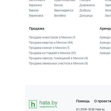
Белоозёрск
Буда-Кошелево
Городок
Жод
Березино
Быхов
Дзержинск
Зар
Береза
Верхнедвинск
Добруш
Зел
Березовка
Вилейка
Докшицы
Зас
Продажа
Аренд
Продажа новостроек в Минске
(1)
Аренда 
Продажа квартир в Минске
(44)
Аренда 
Продажа комнат в Минске
(1)
Аренда 
Продажа коттеджей в Минске
(91)
Аренда 
Продажа офисов, помещений в Минске
(4)
Продажа земельных участков в Минске
(9)
Помощь
О проект
(C) 2006-2026 Hata.by