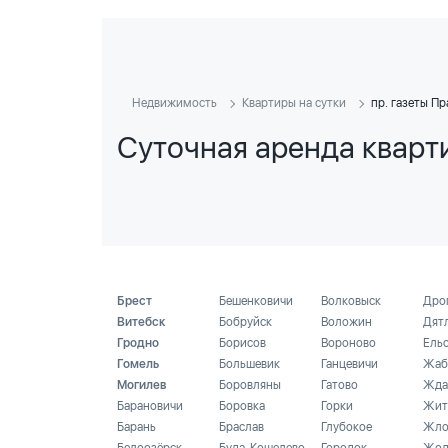
Недвижимость
Квартиры на сутки
пр. газеты Пр
Суточная аренда кварти
Брест
Бешенковичи
Волковыск
Дро
Витебск
Бобруйск
Воложин
Дят
Гродно
Борисов
Вороново
Ель
Гомель
Большевик
Ганцевичи
Жаб
Могилев
Боровляны
Гатово
Жда
Барановичи
Боровка
Горки
Жит
Барань
Браслав
Глубокое
Жло