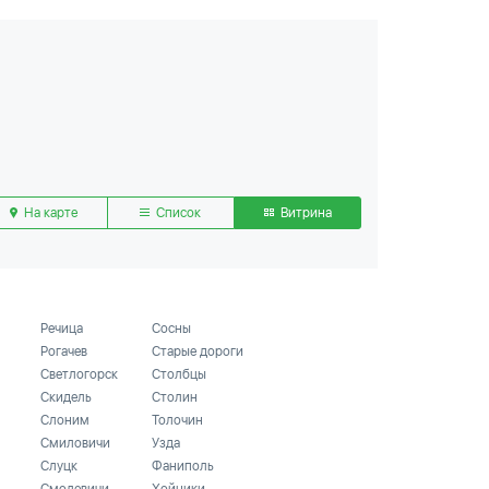
На карте
Список
Витрина
Речица
Сосны
Рогачев
Старые дороги
Светлогорск
Столбцы
Скидель
Столин
Слоним
Толочин
Смиловичи
Узда
Слуцк
Фаниполь