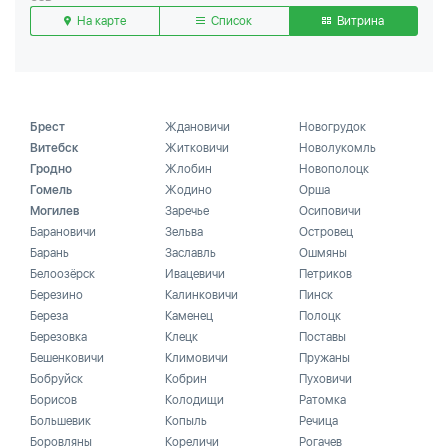
На карте
Список
Витрина
Брест
Ждановичи
Новогрудок
Витебск
Житковичи
Новолукомль
Гродно
Жлобин
Новополоцк
Гомель
Жодино
Орша
Могилев
Заречье
Осиповичи
Барановичи
Зельва
Островец
Барань
Заславль
Ошмяны
Белоозёрск
Ивацевичи
Петриков
Березино
Калинковичи
Пинск
Береза
Каменец
Полоцк
Березовка
Клецк
Поставы
Бешенковичи
Климовичи
Пружаны
Бобруйск
Кобрин
Пуховичи
Борисов
Колодищи
Ратомка
Большевик
Копыль
Речица
Боровляны
Кореличи
Рогачев