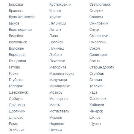
Боровка
Костюковичи
Светлогорск
Браслав
Кричев
Скидель
Буда-Кошелево
Крупки
Слоним
Быхов
Лельчицы
Смиловичи
Верхнедвинск
Лепель
Слуцк
Вилейка
Лида
Смолевичи
Волковыск
Логойск
Сморгонь
Воложин
Лунинец
Сокол
Вороново
Любань
Солигорск
Ганцевичи
Ляховичи
Сосны
Гатово
Малорита
Старые дороги
Горки
Марьина горка
Столбцы
Глубокое
Мачулищи
Столин
Городок
Микашевичи
Толочин
Дзержинск
Мозырь
Узда
Добруш
Молодечно
Фаниполь
Докшицы
Мосты
Хойники
Дрогичин
Мстиставль
Чечерск
Дятлово
Мядель
Шклов
Ельск
Наровля
Щучин
Жабинка
Несвиж