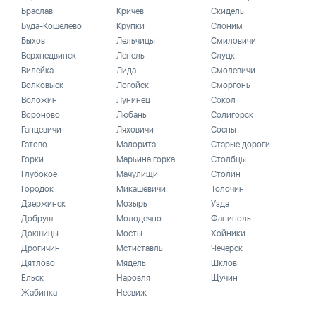
Браслав
Кричев
Скидель
Буда-Кошелево
Крупки
Слоним
Быхов
Лельчицы
Смиловичи
Верхнедвинск
Лепель
Слуцк
Вилейка
Лида
Смолевичи
Волковыск
Логойск
Сморгонь
Воложин
Лунинец
Сокол
Вороново
Любань
Солигорск
Ганцевичи
Ляховичи
Сосны
Гатово
Малорита
Старые дороги
Горки
Марьина горка
Столбцы
Глубокое
Мачулищи
Столин
Городок
Микашевичи
Толочин
Дзержинск
Мозырь
Узда
Добруш
Молодечно
Фаниполь
Докшицы
Мосты
Хойники
Дрогичин
Мстиставль
Чечерск
Дятлово
Мядель
Шклов
Ельск
Наровля
Щучин
Жабинка
Несвиж