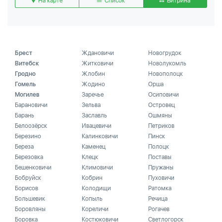
На карте
Список
Витрина
Брест
Ждановичи
Новогрудок
Витебск
Житковичи
Новолукомль
Гродно
Жлобин
Новополоцк
Гомель
Жодино
Орша
Могилев
Заречье
Осиповичи
Барановичи
Зельва
Островец
Барань
Заславль
Ошмяны
Белоозёрск
Ивацевичи
Петриков
Березино
Калинковичи
Пинск
Береза
Каменец
Полоцк
Березовка
Клецк
Поставы
Бешенковичи
Климовичи
Пружаны
Бобруйск
Кобрин
Пуховичи
Борисов
Колодищи
Ратомка
Большевик
Копыль
Речица
Боровляны
Кореличи
Рогачев
Боровка
Костюковичи
Светлогорск