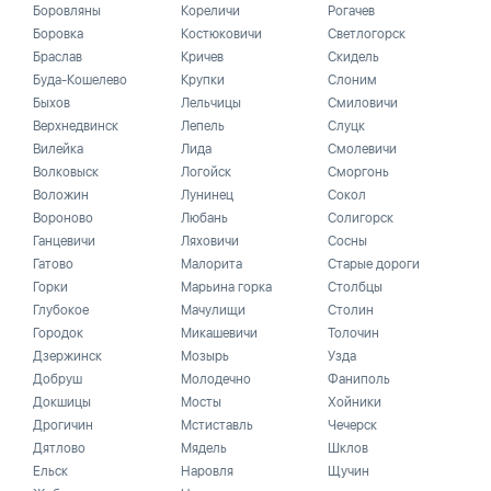
Боровляны
Кореличи
Рогачев
Боровка
Костюковичи
Светлогорск
Браслав
Кричев
Скидель
Буда-Кошелево
Крупки
Слоним
Быхов
Лельчицы
Смиловичи
Верхнедвинск
Лепель
Слуцк
Вилейка
Лида
Смолевичи
Волковыск
Логойск
Сморгонь
Воложин
Лунинец
Сокол
Вороново
Любань
Солигорск
Ганцевичи
Ляховичи
Сосны
Гатово
Малорита
Старые дороги
Горки
Марьина горка
Столбцы
Глубокое
Мачулищи
Столин
Городок
Микашевичи
Толочин
Дзержинск
Мозырь
Узда
Добруш
Молодечно
Фаниполь
Докшицы
Мосты
Хойники
Дрогичин
Мстиставль
Чечерск
Дятлово
Мядель
Шклов
Ельск
Наровля
Щучин