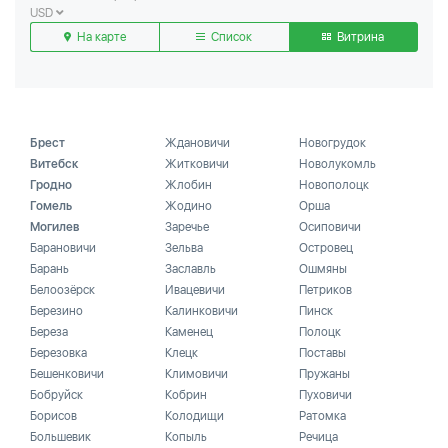
USD
На карте
Список
Витрина
Брест
Ждановичи
Новогрудок
Витебск
Житковичи
Новолукомль
Гродно
Жлобин
Новополоцк
Гомель
Жодино
Орша
Могилев
Заречье
Осиповичи
Барановичи
Зельва
Островец
Барань
Заславль
Ошмяны
Белоозёрск
Ивацевичи
Петриков
Березино
Калинковичи
Пинск
Береза
Каменец
Полоцк
Березовка
Клецк
Поставы
Бешенковичи
Климовичи
Пружаны
Бобруйск
Кобрин
Пуховичи
Борисов
Колодищи
Ратомка
Большевик
Копыль
Речица