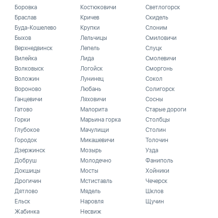
Боровка
Костюковичи
Светлогорск
Браслав
Кричев
Скидель
Буда-Кошелево
Крупки
Слоним
Быхов
Лельчицы
Смиловичи
Верхнедвинск
Лепель
Слуцк
Вилейка
Лида
Смолевичи
Волковыск
Логойск
Сморгонь
Воложин
Лунинец
Сокол
Вороново
Любань
Солигорск
Ганцевичи
Ляховичи
Сосны
Гатово
Малорита
Старые дороги
Горки
Марьина горка
Столбцы
Глубокое
Мачулищи
Столин
Городок
Микашевичи
Толочин
Дзержинск
Мозырь
Узда
Добруш
Молодечно
Фаниполь
Докшицы
Мосты
Хойники
Дрогичин
Мстиставль
Чечерск
Дятлово
Мядель
Шклов
Ельск
Наровля
Щучин
Жабинка
Несвиж