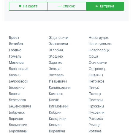
На карте
Список
Витрина
Брест
Ждановичи
Новогрудок
Витебск
Житковичи
Новолукомль
Гродно
Жлобин
Новополоцк
Гомель
Жодино
Орша
Могилев
Заречье
Осиповичи
Барановичи
Зельва
Островец
Барань
Заславль
Ошмяны
Белоозёрск
Ивацевичи
Петриков
Березино
Калинковичи
Пинск
Береза
Каменец
Полоцк
Березовка
Клецк
Поставы
Бешенковичи
Климовичи
Пружаны
Бобруйск
Кобрин
Пуховичи
Борисов
Колодищи
Ратомка
Большевик
Копыль
Речица
Боровляны
Кореличи
Рогачев