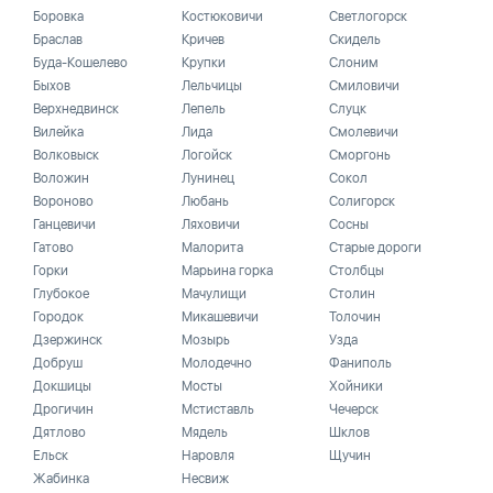
Боровка
Костюковичи
Светлогорск
Браслав
Кричев
Скидель
Буда-Кошелево
Крупки
Слоним
Быхов
Лельчицы
Смиловичи
Верхнедвинск
Лепель
Слуцк
Вилейка
Лида
Смолевичи
Волковыск
Логойск
Сморгонь
Воложин
Лунинец
Сокол
Вороново
Любань
Солигорск
Ганцевичи
Ляховичи
Сосны
Гатово
Малорита
Старые дороги
Горки
Марьина горка
Столбцы
Глубокое
Мачулищи
Столин
Городок
Микашевичи
Толочин
Дзержинск
Мозырь
Узда
Добруш
Молодечно
Фаниполь
Докшицы
Мосты
Хойники
Дрогичин
Мстиставль
Чечерск
Дятлово
Мядель
Шклов
Ельск
Наровля
Щучин
Жабинка
Несвиж