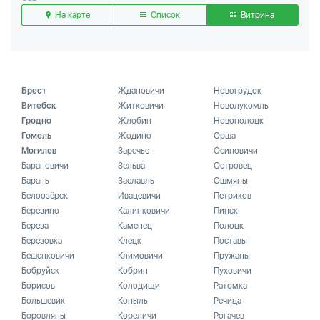
На карте
Список
Витрина
Брест
Ждановичи
Новогрудок
Витебск
Житковичи
Новолукомль
Гродно
Жлобин
Новополоцк
Гомель
Жодино
Орша
Могилев
Заречье
Осиповичи
Барановичи
Зельва
Островец
Барань
Заславль
Ошмяны
Белоозёрск
Ивацевичи
Петриков
Березино
Калинковичи
Пинск
Береза
Каменец
Полоцк
Березовка
Клецк
Поставы
Бешенковичи
Климовичи
Пружаны
Бобруйск
Кобрин
Пуховичи
Борисов
Колодищи
Ратомка
Большевик
Копыль
Речица
Боровляны
Кореличи
Рогачев