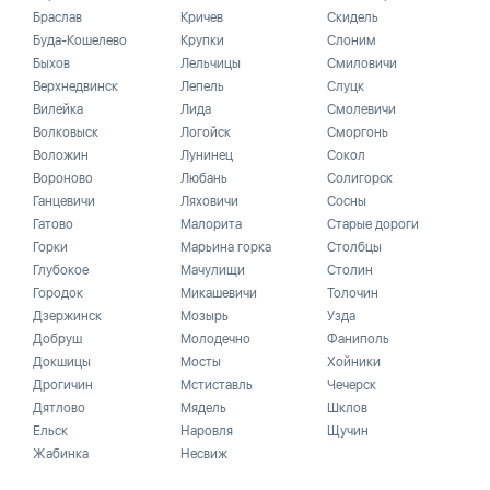
Браслав
Кричев
Скидель
Буда-Кошелево
Крупки
Слоним
Быхов
Лельчицы
Смиловичи
Верхнедвинск
Лепель
Слуцк
Вилейка
Лида
Смолевичи
Волковыск
Логойск
Сморгонь
Воложин
Лунинец
Сокол
Вороново
Любань
Солигорск
Ганцевичи
Ляховичи
Сосны
Гатово
Малорита
Старые дороги
Горки
Марьина горка
Столбцы
Глубокое
Мачулищи
Столин
Городок
Микашевичи
Толочин
Дзержинск
Мозырь
Узда
Добруш
Молодечно
Фаниполь
Докшицы
Мосты
Хойники
Дрогичин
Мстиставль
Чечерск
Дятлово
Мядель
Шклов
Ельск
Наровля
Щучин
Жабинка
Несвиж