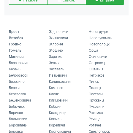
На карте
Список
Витрина
Брест
Ждановичи
Новогрудок
Витебск
Житковичи
Новолукомль
Гродно
Жлобин
Новополоцк
Гомель
Жодино
Орша
Могилев
Заречье
Осиповичи
Барановичи
Зельва
Островец
Барань
Заславль
Ошмяны
Белоозёрск
Ивацевичи
Петриков
Березино
Калинковичи
Пинск
Береза
Каменец
Полоцк
Березовка
Клецк
Поставы
Бешенковичи
Климовичи
Пружаны
Бобруйск
Кобрин
Пуховичи
Борисов
Колодищи
Ратомка
Большевик
Копыль
Речица
Боровляны
Кореличи
Рогачев
Боровка
Костюковичи
Светлогорск