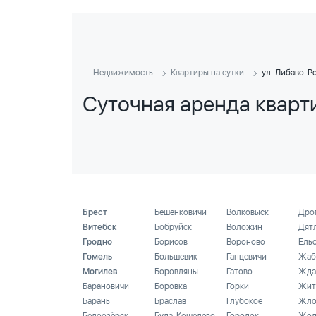
Недвижимость
Квартиры на сутки
ул. Либаво-Р
Суточная аренда кварт
Брест
Бешенковичи
Волковыск
Дро
Витебск
Бобруйск
Воложин
Дят
Гродно
Борисов
Вороново
Ель
Гомель
Большевик
Ганцевичи
Жаб
Могилев
Боровляны
Гатово
Жда
Барановичи
Боровка
Горки
Жит
Барань
Браслав
Глубокое
Жло