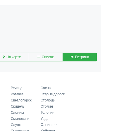
На карте
Список
Витрина
Речица
Сосны
Рогачев
Старые дороги
Светлогорск
Столбцы
Скидель
Столин
Слоним
Толочин
Смиловичи
Узда
Слуцк
Фаниполь