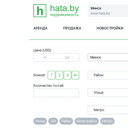
Минск
www.hata.by
АРЕНДА
ПРОДАЖА
НОВОСТРОЙКИ
Цена (USD):
Минск
Комнат:
1
2
3
4+
Район:
Количество гостей:
Улица:
Метро:
Улица
Тип
Район
Микрорайон
Метро