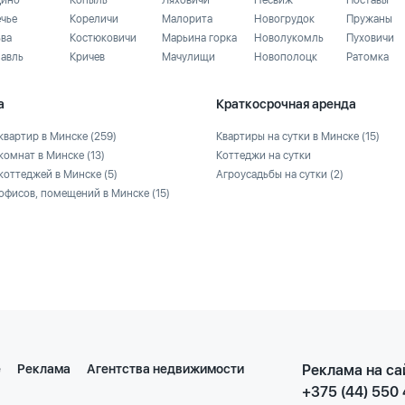
ино
Копыль
Ляховичи
Несвиж
Поставы
ечье
Кореличи
Малорита
Новогрудок
Пружаны
ьва
Костюковичи
Марьина горка
Новолукомль
Пуховичи
лавль
Кричев
Мачулищи
Новополоцк
Ратомка
а
Краткосрочная аренда
квартир в Минске
(259)
Квартиры на сутки в Минске
(15)
комнат в Минске
(13)
Коттеджи на сутки
коттеджей в Минске
(5)
Агроусадьбы на сутки
(2)
офисов, помещений в Минске
(15)
е
Реклама
Агентства недвижимости
Реклама на са
+375 (44) 550