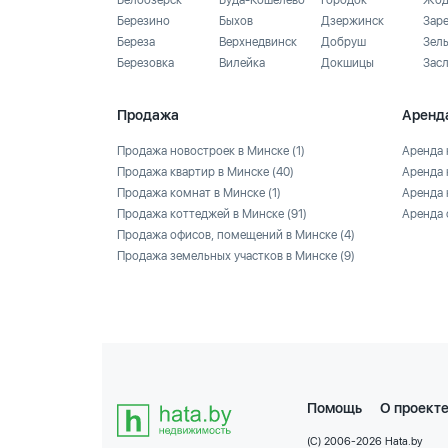
Белоозёрск
Буда-Кошелево
Городок
Жод
Березино
Быхов
Дзержинск
Зар
Береза
Верхнедвинск
Добруш
Зел
Березовка
Вилейка
Докшицы
Зас
Продажа
Аренд
Продажа новостроек в Минске
(1)
Аренда 
Продажа квартир в Минске
(40)
Аренда 
Продажа комнат в Минске
(1)
Аренда 
Продажа коттеджей в Минске
(91)
Аренда 
Продажа офисов, помещений в Минске
(4)
Продажа земельных участков в Минске
(9)
Помощь
О проект
(C) 2006-2026 Hata.by