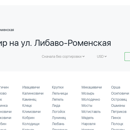
оменская
ир на ул. Либаво-Роменская
Сначала без сортировки
USD
гичин
Ивацевичи
Крупки
Микашевичи
Орша
лово
Калинковичи
Лельчицы
Мозырь
Осиповичи
ск
Каменец
Лепель
Молодечно
Островец
инка
Клецк
Лида
Мосты
Ошмяны
новичи
Климовичи
Логойск
Мстиставль
Петриков
ковичи
Кобрин
Лунинец
Мядель
Пинск
бин
Колодищи
Любань
Наровля
Полоцк