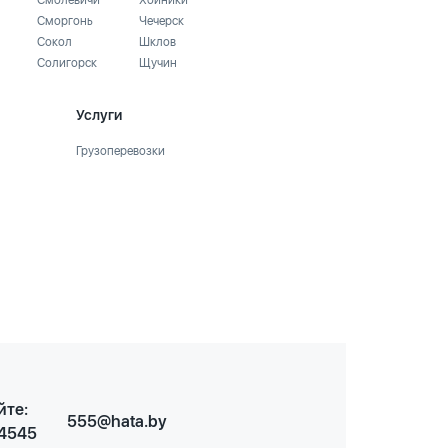
Смолевичи
Хойники
Сморгонь
Чечерск
Сокол
Шклов
Солигорск
Щучин
Услуги
Грузоперевозки
йте:
555@hata.by
 4545