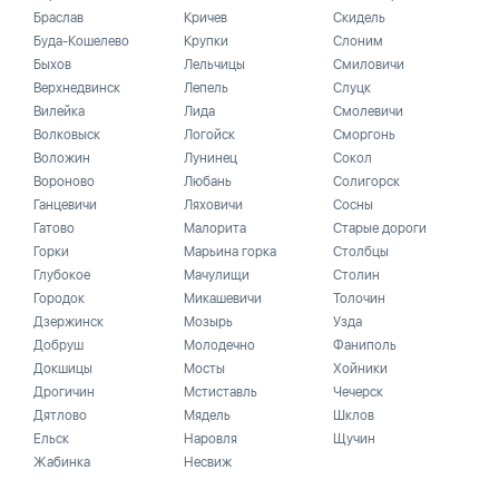
Браслав
Кричев
Скидель
Буда-Кошелево
Крупки
Слоним
Быхов
Лельчицы
Смиловичи
Верхнедвинск
Лепель
Слуцк
Вилейка
Лида
Смолевичи
Волковыск
Логойск
Сморгонь
Воложин
Лунинец
Сокол
Вороново
Любань
Солигорск
Ганцевичи
Ляховичи
Сосны
Гатово
Малорита
Старые дороги
Горки
Марьина горка
Столбцы
Глубокое
Мачулищи
Столин
Городок
Микашевичи
Толочин
Дзержинск
Мозырь
Узда
Добруш
Молодечно
Фаниполь
Докшицы
Мосты
Хойники
Дрогичин
Мстиставль
Чечерск
Дятлово
Мядель
Шклов
Ельск
Наровля
Щучин
Жабинка
Несвиж