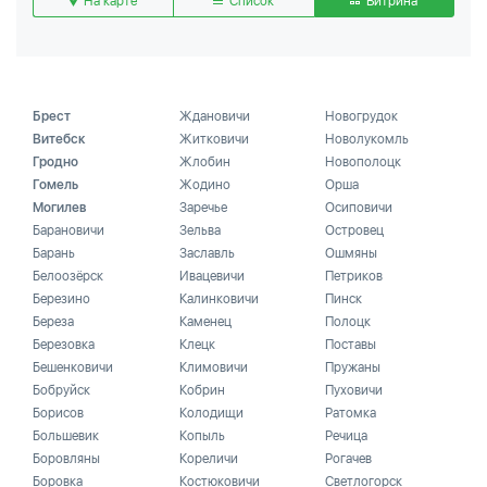
На карте
Список
Витрина
Брест
Ждановичи
Новогрудок
Витебск
Житковичи
Новолукомль
Гродно
Жлобин
Новополоцк
Гомель
Жодино
Орша
Могилев
Заречье
Осиповичи
Барановичи
Зельва
Островец
Барань
Заславль
Ошмяны
Белоозёрск
Ивацевичи
Петриков
Березино
Калинковичи
Пинск
Береза
Каменец
Полоцк
Березовка
Клецк
Поставы
Бешенковичи
Климовичи
Пружаны
Бобруйск
Кобрин
Пуховичи
Борисов
Колодищи
Ратомка
Большевик
Копыль
Речица
Боровляны
Кореличи
Рогачев
Боровка
Костюковичи
Светлогорск