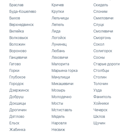
Браслав
Кричев
Скидель
Буда-Кошелево
Крупки
Слоним
Быхов
Лельчицы
Смиловичи
Верхнедвинск
Лепель
Слуцк
Вилейка
Лида
Смолевичи
Волковыск
Логойск
Сморгонь
Воложин
Лунинец
Сокол
Вороново
Любань
Солигорск
Ганцевичи
Ляховичи
Сосны
Гатово
Малорита
Старые дороги
Горки
Марьина горка
Столбцы
Глубокое
Мачулищи
Столин
Городок
Микашевичи
Толочин
Дзержинск
Мозырь
Узда
Добруш
Молодечно
Фаниполь
Докшицы
Мосты
Хойники
Дрогичин
Мстиставль
Чечерск
Дятлово
Мядель
Шклов
Ельск
Наровля
Щучин
Жабинка
Несвиж