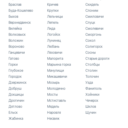
Браслав
Кричев
Скидель
Буда-Кошелево
Крупки
Слоним
Быхов
Лельчицы
Смиловичи
Верхнедвинск
Лепель
Слуцк
Вилейка
Лида
Смолевичи
Волковыск
Логойск
Сморгонь
Воложин
Лунинец
Сокол
Вороново
Любань
Солигорск
Ганцевичи
Ляховичи
Сосны
Гатово
Малорита
Старые дороги
Горки
Марьина горка
Столбцы
Глубокое
Мачулищи
Столин
Городок
Микашевичи
Толочин
Дзержинск
Мозырь
Узда
Добруш
Молодечно
Фаниполь
Докшицы
Мосты
Хойники
Дрогичин
Мстиставль
Чечерск
Дятлово
Мядель
Шклов
Ельск
Наровля
Щучин
Жабинка
Несвиж