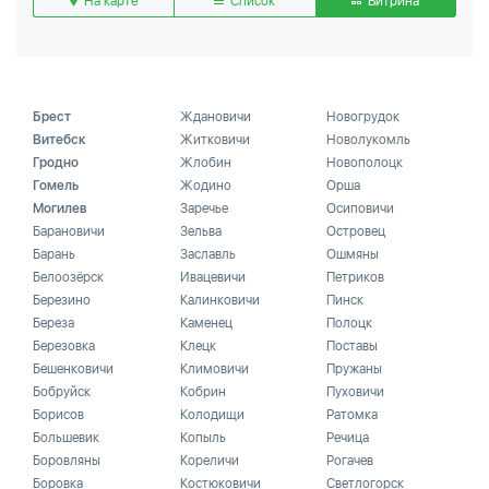
На карте
Список
Витрина
Брест
Ждановичи
Новогрудок
Витебск
Житковичи
Новолукомль
Гродно
Жлобин
Новополоцк
Гомель
Жодино
Орша
Могилев
Заречье
Осиповичи
Барановичи
Зельва
Островец
Барань
Заславль
Ошмяны
Белоозёрск
Ивацевичи
Петриков
Березино
Калинковичи
Пинск
Береза
Каменец
Полоцк
Березовка
Клецк
Поставы
Бешенковичи
Климовичи
Пружаны
Бобруйск
Кобрин
Пуховичи
Борисов
Колодищи
Ратомка
Большевик
Копыль
Речица
Боровляны
Кореличи
Рогачев
Боровка
Костюковичи
Светлогорск