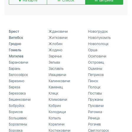
На карте
Список
Витрина
Брест
Ждановичи
Новогрудок
Витебск
Житковичи
Новолукомль
Гродно
Жлобин
Новополоцк
Гомель
Жодино
Орша
Могилев
Заречье
Осиповичи
Барановичи
Зельва
Островец
Барань
Заславль
Ошмяны
Белоозёрск
Ивацевичи
Петриков
Березино
Калинковичи
Пинск
Береза
Каменец
Полоцк
Березовка
Клецк
Поставы
Бешенковичи
Климовичи
Пружаны
Бобруйск
Кобрин
Пуховичи
Борисов
Колодищи
Ратомка
Большевик
Копыль
Речица
Боровляны
Кореличи
Рогачев
Боровка
Костюковичи
Светлогорск