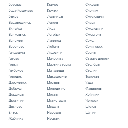
Браслав
Кричев
Скидель
Буда-Кошелево
Крупки
Слоним
Быхов
Лельчицы
Смиловичи
Верхнедвинск
Лепель
Слуцк
Вилейка
Лида
Смолевичи
Волковыск
Логойск
Сморгонь
Воложин
Лунинец
Сокол
Вороново
Любань
Солигорск
Ганцевичи
Ляховичи
Сосны
Гатово
Малорита
Старые дороги
Горки
Марьина горка
Столбцы
Глубокое
Мачулищи
Столин
Городок
Микашевичи
Толочин
Дзержинск
Мозырь
Узда
Добруш
Молодечно
Фаниполь
Докшицы
Мосты
Хойники
Дрогичин
Мстиставль
Чечерск
Дятлово
Мядель
Шклов
Ельск
Наровля
Щучин
Жабинка
Несвиж